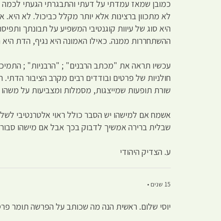
כמובן שמאז עמדתי על דעתי והתבגרתי הגעתי לכמה תו
לא מתכוון ברצינות אלא יותר מקלל כביכול. לא היא. 
היא סוג של עיוות קוגנטיבי המשפיע על תבונתך ותפי
ההשתחררות ממנה. כאילו האמונה היא נגיף, הדת היא 
עכשיו תראה את "מכתב הרבנים" ; "הרבניות" ; התמיכה 
חולניות של פרטים ובודדים רבים מקרב הציבור הדתי. ה
שורת תופעות שמייצגות, מסמלות ומצביעות על משהו כו
אשמח אם למישהו יש הסבר כולל ראוי אלטרנטיבי לשלי
שבלית ברירה אמשיך לדבוק בכך אבל אם מישהו סבור שי
ע. הצדיק היהודי
15 שנים •
יוסי שלום. ראשית הנה מה שכותב על הפרשה תומר פר