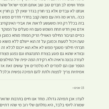
ופחד ושימו לב חברים טוב טוב אותם חכמי ישראל שהור
אנחנו לא עבדים אלא בני חורין בגדר שאין לך בן חורי
ככה ..תראו מה היה עם משה קצב בחדרי חדרים ממש אין 
בזה בכלל רק היה משעשע לראות את אבירי האינקוזיצ
אדם ואין חדש תחת השמש פעם היו מעלים על המוקד ושו
כפיים הציבור החילוני האווילי הריק הפוחז מוחא כמוב
טעה ויכול לטעות וכמובן על זה הוא יישלם ללא משוא 
חברתי חילוני מטונף ממש לא אלא הוא ייכנס לכלא זה 
ובוודא שהוא גם פוגע בצורת התנהגותו וגם נפגע מצורת
לעזרה נכונה וראויה ולא רקידת המה יפית של החילונים
הספר שבו הם לומדים לא מלמדים איך עושים זאת אז אנ
אמיתיות צריך לפצות ולתת להם תמיכה נפשית וכלכלית
15 שנים •
לעדו: אכן תמיהה גדולה. מחד אנו חיים בתרבות שרואה 
שמורה ליוסי בלבד, היא נחלתם שלי רוב מי שהיו דתיים