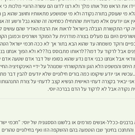
ידו את הראש מול אותו מלך ולא רצו לדונו הם עשרה הרוגיי מלכות כי 
ן אלא מי שעוסק בתורה נקודה ולא מי שמושפע מתאוותיו וחושב שהוא בן
אנו יודעים אלא מעדויות שהתחילו כסחיטה זה שהוא נבל ורשע זה אנו 
יה קרי התקשורת הנבלה בישראל לראות את הרצח האדיר שהם עושים ל
רפים היום גם מעלים בצורה מודרנית על המוקד ושורפים וכמובן הקהל
ן כפיים ורוקד משמחה עד שהוא הבא בתור אך לא ככה חכמי ישראל הטהור
פנים אבל לרקוד על דמו??לראותו מתבוסס בו??לא ולא הפוך אנחנו בני
וודאי אבל אנחנו כבני אדם נדע שהוא בסופו של דבר אדם שטעה אדם ש
 היחס והמשפט הלא הוגן והתקשורתי שמנוהל על ידיי האינקוזיציה החיל
..עכשיו אני יודע שיקומו כמה בורים חילוניים שלא יודעים להבין דבר
י יבאיר בקצרה דעתי האישית הנשיא קצב לדעתי על צורת התנהגותו צ
 נקודה אבל לא לרקוד על הדם בברכה יוסי.
ברבנים-ככלל-אנשים מורמים או בלשונו הססגונית של יוסי: "חכמי ישראל
 והתחנכו בחינוך שבו הוטמעה בהם ההשקפה הזו ואף בחילוניים טהורים 