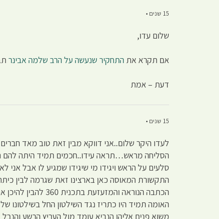
15 שנים •
שלום עדו,
אם תקרא את
התחקיר שנעשה על הרב שלמה אבינר
תבי
דעת – אמת
15 שנים •
לעדו היקר שלום..אני דווקא מבין זאת טוב מאד חברים
הסליחה מראש…תראה עידו..חכמים תמיד היתה להם נטי
סלעים על הראש ויגידו מי שיגידו שמגיע לו אבל אני 
התקשורת המאוסה כאן בארצינו זאת שגרמה לבין כיתתה
הכתבה הנוראה והמזע
האומה תמיד היו כתריז נגד השילטון החל בשילטונו ש
משוא פנים אליהו הנביא עומד מול העריץ הרשע והנבל א