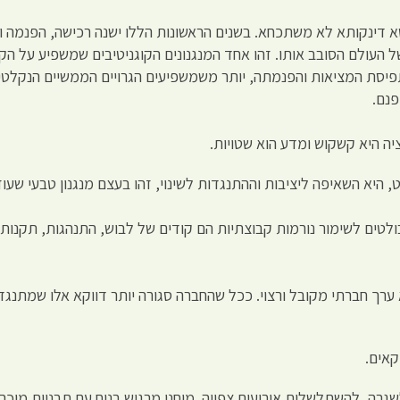
א דינקותא לא משתכחא. בשנים הראשונות הללו ישנה רכישה, הפנמה וה
 העולם הסובב אותו. זהו אחד המנגנונים הקוגניטיבים שמשפיע על ה
פיסת המציאות והפנמתה, יותר משמשפיעים הגרויים הממשיים הנקלטים
פנם.
ה היא קשקוש ומדע הוא שטויות.
 היא השאיפה ליציבות וההתנגדות לשינוי, זהו בעצם מנגנון טבעי שעוז
ים לשימור נורמות קבוצתיות הם קודים של לבוש, התנהגות, תקנות, מנ
יא ערך חברתי מקובל ורצוי. ככל שהחברה סגורה יותר דווקא אלו שמתנ
קאים.
ה, להשתלשלות אירועים צפויה. מוחנו מרגיש בנוח עם תבניות מוכרות 