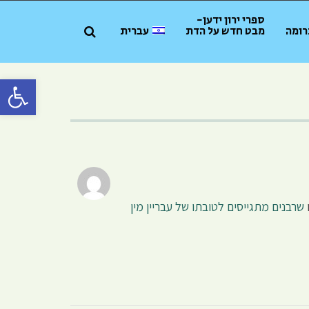
ספרי ירון ידען-
רומה
מבט חדש על הדת
עברית
פתח סרגל 
שרבנים מתגייסים לטובתו של עבריין מין