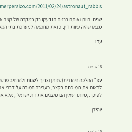
omerpersico.com/2011/02/24/astronaut_rabbis/
שנית: היות ואותם רבנים הזדעקו רק במקרה של קצב אנ
מצאו שהיה עיוות דין, כזאת מחמאה למערכת בתי המ
עדו
15 שנים •
עפ" ההלכה היהודית(שניתן וצריך לשנות ולהרחיב פרשנות
לראות את תמיכתם בקצב, כעבירה חמורה על דברי אבות
לפיכך,,מיותר שאין הם מיצגים את דת ישראל , אלא א
יוהידן
15 שנים •