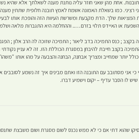
בנות. אחת מהן שאני חוזר עליה נותנת מענה לשאלתך אלא שהיא נשמע
אני רציני. כמו בשאלת האמונה אשמח לאמץ תובנה חלופית שתתין מענה
סת המציאות שלך. הדת מקבעת ומשרשת העיוות הזה והופכת אותו לבעי
השפעת או האיידס תלוי בזרם….. וההחלמה היא התגברות מלאה ושלמה
בקצב ; כנס התמיכה בדב ליאור ; התמיכה שזוכה לה הרב אלון ; הפגנת
תמיכה בקצב חייבת להיבחן במסגרת הכוללת הזו. זה לא עניין נקודתי ו
לל יותר שמחייב ומצריך אבחנה, הבחנה והצבעה על מהו אותו "משהו".
 כי אני מסתובב עם התובנה הזו ואתם מבינים איך זה נשמע לסובבים
ש לו הסבר עדיף – יקום וישמיע דברו.
סיקו שהוא דתי אם כי לא ממש נכנס לשום מסגרת ושום משבצת שתנסה