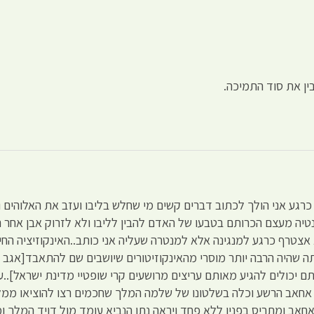
ן את סוד התמיכה.
 כרגע אני הולך לכתוב דברים קשים מי שחלש בליבו ועזב את האלוהים ו
ה מעצם הכרותם בטבעו של האדם להבין לליבו ולא לזרוק אבן אחר ה
לא אצטרף כרגע למנגינה אלא למנטרה שעליה אני כותב..האינקוזיציה ה
 שהיה הרבה יותר מוסרי מהאינקוזיטורים שיושבים שם להתאבד[אגב חב
זעת בתכנית 360 להבין להיכן אתם יכולים להגיע מאותם עריצים מרושעים קרי שופטיי מדינת
ל אחאב הרשע וכלה בשלטונו של שלמה המלך שחכמים רצו להוציאו ממ
חאב ומתריס בפניו ללא פחד ויראה נתן הנביא עומד מול דויד המלך ומ