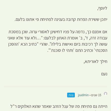
ליוסף,
יתכן ששירת הפרות קרובה בענינה לפתיחת פי אתונו בלעם.
אם אמנם כך, נדמה על פניו דחישינן לאסורי ערוה. שכן במסכת
עבודה זרה, ד', ב' אומרת האתון לבלעם: "…ולא עוד אלא שאני
עושה לך רכיבות ביום ואישות בלילה". שהרי "כתיב הכא 'ההסכן
הסכנתי' וכתיב התם 'ותהי לו סוכנת'".
חילך לאוריתא,
נעם
15 שנים •
jsadmin
צוות
הייתה גם פתיחת פה של עגל הזהב שאמר שהוא האלוקים ר"ל