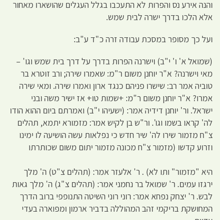
והנה אירע נס והפרות לא התעכבו בגלל העגלים שהושארו מאחור
אלא הלכו בדרך ישרה לבית שמש.
ועל כך מסופר במסכת עבודה זרה כ"ד ע"ב:
(שמואל א' ו' י"ב) וישרנה הפרות בדרך על דרך בית שמש וגו' –
מאי וישרנה? א"ר יוחנן משום ר"מ: שאמרו שירה; ורב זוטרא בר
טוביה אמר רב: שישרו פניהם כנגד ארון ואמרו שירה. ומאי שירה
אמרו? א"ר יוחנן משום ר"מ: +שמות טו+ אז ישיר משה ובני
ישראל. ור' יוחנן דידיה אמר: (ישעיהו י"ב) ואמרתם ביום ההוא הודו
לה' קראו בשמו וגו'. ור"ש בן לקיש אמר: מזמורא יתמא, תהלים
צ"ח מזמור שירו לה' שיר חדש כי נפלאות עשה הושיעה לו ימינו
וזרוע קדשו (מזמור צ"ח מכונה מזמור יתום משום שכותרתו
היא "מזמור" ותו לא) . ר' אלעזר אמר: (תהלים צ"ט) ה' מלך
ירגזו עמים. ר' שמואל בר נחמני אמר: (תהלים צ"ג) ה' מלך גאות
לבש. ר' יצחק נפחא אמר: רוני רוני השיטה התנופפי ברוב הדרך
המחושקת בריקמי זהב המהוללה בדביר ארמון ומפוארה בעדי