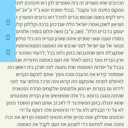
הכרובים שהיו מעורים זה בזה ואומרים להן ראו חיבתכם לפני
המקום כחיבת זכר ונקבה". (בבלי מסכת יומא נ"ד ע"א)."אמר
ריש־לקיש בשעה שנכנסו נכרים להיכל ראו כרובים המעורין זה בזה
הוציאון לשוק ואמרו ישראל הללו שברכתן ברכה וקללתן קללה
יעסקו בדברים הללו". (שם, ע"ב) משה יהלום בספרו אלוהים טוען
בספרו טענה שאני מסכים איתה שארון הברית היה כלי פולחן
פגאני של עם ישראל לפני שגיבש את האמונה המונותאיסטית
שמקובלת היום שהתגבשה בזמן גלות בבל .לדעתי האזכור של
ארון הברית נועד בזמנו לאחד את העם באמונה היהודית שנוסדה
בבבל על יסודות האמונות שהיו נהוגות לפני חורבן בית ראשון כמו
שמוחמד קידש את הכעבה ומכה והפך אותם למקום הקדוש
לאיסלם למרות שהמקום היה קדוש והיה מרכז פולחני עוד לפני
לידתו גם בנצרות יש המון אלמנטים שלקוחים מהדת הפגאנית
שהיתה נהוגה ברומא .כל אלה שמחפשים ארון הברית ומפנטזים
שהוא יתגלה בזמן המשיח צר לי לאכזב אותם הארון הושמד מזמן
לא על ידי הבבלים ולא על ידי הרומאים אלה דווקא על ידי
הכוהנים שסילקו אותו מכיוון שלא התאים לאמונה וקידשו את זכרו
והפכו אותו למיתוס כדי לשכנע את העם לקבל את האמונה