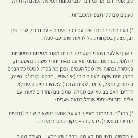
טוב אומר דבר או חצי דבר לגבי נכונות תפישת העולם הדתית?
טעונים מבוססי תצפיות/עובדות:
*) העם היהודי בברור אינו עם ככל העמים – עם נרדף, שרד זמן
רב, מצטין בפקחותו. קל לראות שהנו עם-סגלה.
+ אכן יש לעם היהודי הסטוריה יחודית מאוד מסיבות היסטוריות
לחלוטין. גם העם הצועני הוא עם מאוד יחודי ששונה בהיסטורה,
במסורת ובהווה שלו מכל העמים, ובכן מה בכך? כמעט כל הבנים
המצטיינים שקמו לעם היהודי (איינשטיין, מרקס, קורצ'ק, היינה,
בן-גוריון, הרצל, פרויד, שפינוזה וכו') לא היו דתיים ובטח לא
חרדים. האם בביטוי 'עם סגולה' מתכוונים החרדים לאותו עם
אלים, בור ופשיסטי שגדל במאה שערים?
*) בתנ"ך ובתלמוד מופיע ידע על-אנושי בנושאים שונים (מדעים,
תחזיות נבואיות). ידע כזה – מקורו בהכרח אלוהי.
+ בולשיט. מצוי שם ידע שגוי בכל נושא מדעי – העולם שטוח,