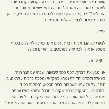
טעונים אלו מעט מוזרים. בפרט, מדוע דעה קבועה קרובה יותר
לאמת מאשר דעה משתנה? תודה גם על שאלות מסוג "מהי
התכלית?". לטעמי הן אינן טעונים להחזרה בתשובה ממש, אך הן
בהחלט יכולות לבוא כשאלות מקדימות.
קישי,
לצערי לא הבנתי את דבריך. האם אתה מתכון לתשלום בכסף
ממש? או אולי לכח שיש למתוכים בין האדם והאל?
יוסף פישר,
אני מבין את דבריך. לפני כמה שבועות ישבתי עם חבר חוזר
בשאלה ולמדנו יחד דף גמרא באקראי (מסכת ברכות). קראנו, בין
היתר, על על עניני השתהות בבית הכסא, "המקנח בסיד
ובחרסית", "המקנח בצרור שקנח בו חברו" וכיוצא באלו ענינים
מוזרים. בכל זאת טוב בעיני ללמוד את המקורות, כל עוד אנו
בני-חורין לקרא מה שנרצה ולפרשו לפי דעתנו. האם אתה מסכים?