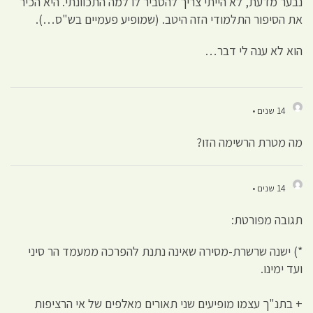
נבער מדעת, לא הייתי צריך להסביר לו למה התכוונתי. היא הכיר
את הסיפור התלמודי הזה היטב. (שמופיע פעמיים בש"ס…).
הוא לא ענה לי דבר…
14 שנים •
מה מטרת הרשימה הזו?
14 שנים •
תגובה מפורטת:
*) ישנה שרשרת-מסירה שאינה נתנת להפרכה ממעמד הר סיני
ועד ימינו.
+ בתנ"ך עצמו מופיעים שני תאורים מאלפים של אי הרציפות