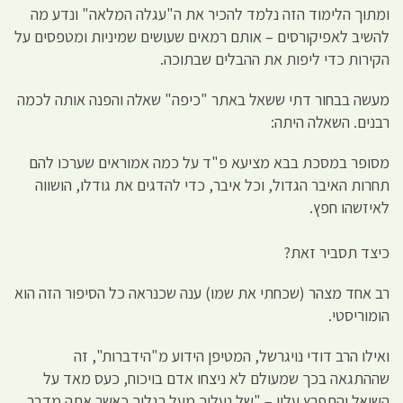
ומתוך הלימוד הזה נלמד להכיר את ה"עגלה המלאה" ונדע מה
להשיב לאפיקורסים – אותם רמאים שעושים שמיניות ומטפסים על
הקירות כדי ליפות את ההבלים שבתוכה.
מעשה בבחור דתי ששאל באתר "כיפה" שאלה והפנה אותה לכמה
רבנים. השאלה היתה:
מסופר במסכת בבא מציעא פ"ד על כמה אמוראים שערכו להם
תחרות האיבר הגדול, וכל איבר, כדי להדגים את גודלו, הושווה
לאיזשהו חפץ.
כיצד תסביר זאת?
רב אחד מצהר (שכחתי את שמו) ענה שכנראה כל הסיפור הזה הוא
הומוריסטי.
ואילו הרב דודי נויגרשל, המטיפן הידוע מ"הידברות", זה
שההתגאה בכך שמעולם לא ניצחו אדם בויכוח, כעס מאד על
השואל והתפרץ עליו – "של נעליך מעל רגליך כאשר אתה מדבר