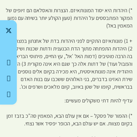
*) היהדות היא יסוד המונותאיזם. הנצרות והאסלאם הם זיופים של
המקור המתבססים על היהדות (טעון הקולע יותר בשיחה עם נמען
המאמין באל)
+ 1) מונותאיזם התקיים לפני היהדות בדת של אחנתון במצריים
2) היהדות התפתחה מתוך הדת הכנענית ודתות שכנות ושילבה
בה הרבה מוטיבים (דמות האל 'אל', עץ החיים, מיתוסי הבריאה
והמבול ועוד) של דתות אלה כך שגם היא אינה מקורית 3) הדת
היהודית אינה מונותאיסטית, היא מכירה בקיום אלים נוספים –
שירת האזינו בדברים, בני האלוהים ששכבו עם בנות האדם
בבראשית, קיומו של שטן באיוב, קיום מלאכים ושרפים וכו'.
עדיף להיות דתי משקולים מעשיים:
*) ההמור של פסקל – אם אין עולם הבא, המאמין סה"כ בזבז זמן
בקיום מצוות. אם יש עולם הבא, הכופר יפסיד אשר נצחי.