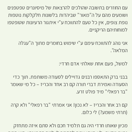
עם החוזרים בתשובה שהולכים להרצאות של מיסיונרים טפטפנים
ושומעים מהם על ה"מאור" שביהדות בלשונות חלקלקות נוטפות
נופת צופים, אין כל טעם להתווכח ע"י איתגור הרעיונות שטופטפו
למוחותיהם הריקניים.
אני נוהג להתווכח עימם ע"י שימוש בחומרים מתוך ה"עגלה
המלאה".
למשל, פעם אחת שאלתי אדם חרדי:
בבני ברק התאספו רבנים גדויילים לסעודה משותפת. תוך כדי
הסעודה ואמירת דברי תורה קם רב אחד והכריז – כל מי שאומר
"בר רפאלי" מיד פולט זרע.
קם רב אחר והכריז – לא נכון! אני אמרתי "בר רפאלי" ולא קרה
(תרתי משמע?) לי כלום.
מכיון שאותו חרדי היה גם תלמיד חכם ולא סתם איזה מתחזק