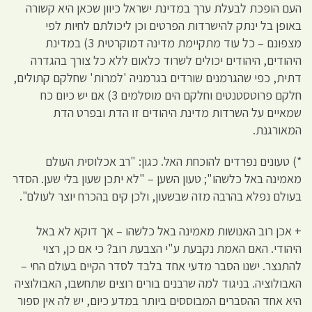
העם הופכת לבעלת ערך במדינת ישראל כיוון שכאן היא קשורה
באופן בל ינתק להישרדות הפרטים וכן ליכולתם לחיות לפי
מצפונם – כל עוד מתקיימת מדינה דמוקרטית 3) במדינת
היהודים, היהודים יכולים לשרוד כלאום ללא כל צורך בהגדרה
דתית, כפי שהגרמנים שורדים בגרמניה 'למרות' שחלקם קתולים,
חלקם פרוטסטנטים וחלקם הים מוסלמים 3) אם יש כיום כח
שמאיים על השרדות מדינת היהודים זו הדת ובפרט הדת
המאורגנת.
*) טעונים נפרדים להוכחת האל. כגון: "רב אכלוסית העולם
מאמינה באל כלשהו"; טעון השען – "לא יתכן שעון בלי שען. הסדר
בעולם נפלא בהרבה מזה שבשעון, ולכן קים בהכרח יוצר לעולם".
+ אכן רוב האנושות מאמינה באל כלשהו – אך דוקא לא באל
היהודי. האם האמת נקבעת ע"י הצבעת רוב? כי אם כן, רצוי
להתנצר. ישנו הסבר מדעי אחד בלבד לסדר הקיים בעולם החי –
האבולוציה. בניגוד למה שרבנים בורים רוצים שתחשבו, האבולוציה
היא אחד ההסברים המבוססים ביותר במדע כיום, יש לה אין ספור