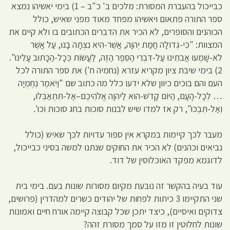
כבייכול בהעברת המסורת: מלכים ב' כ"ב – 1) בימי יאשיהו נמצא
ספר התורה פתאום ויאשיהו מפחד מאוד מפני שאיש, כולל
הכוהנים והסופרים, לא הכיר את הדברים הכתובים בו ולא קיים את
המצוות: "כִּי-גְדוֹלָה חֲמַת יְהוָה, אֲשֶׁר-הִיא נִצְּתָה בָנוּ, עַל אֲשֶׁר
לֹא-שָׁמְעוּ אֲבֹתֵינוּ עַל-דִּבְרֵי הַסֵּפֶר הַזֶּה, לַעֲשׂוֹת כְּכָל-הַכָּתוּב עָלֵינוּ".
2) בימי שיבת ציון מקריא עזרא (נחמיה ח') את ספר התורה לכל
העם והם בוכים כיוון שלא ידעו כלל מה כתוב שם "וַיֹּאמֶר נְחֶמְיָה
… לְכָל-הָעָם, הַיּוֹם קָדֹשׁ-הוּא לַיהוָה אֱלֹהֵיכֶם–אַל-תִּתְאַבְּלוּ,
וְאַל-תִּבְכּוּ", רק אז למדו שיש לבנות סוכות בחג סוכות וכו'.
מעבר לכך קיימות במקרא אין ספור עדויות לכך שאיש (כולל
נביאים וכהנים) לא הכיר את החוקים שנתנו למשה בסיני כבייכול,
לדוגמא מפקד האוכלוסין של דוד.
עוד בעיה בהקשר זה נובעת מקיום מסורות שונות בעם. בימי בית
שני התקיימו 3 כיתות לפחות של יהודים כשרים למהדרין (פרושים,
צדוקים ואיסיים), כיצד יתכן שכל קבוצה קיימה אורח חיים ואמונות
שונות לחלוטין זו מזו על סמך מסורת זהה?