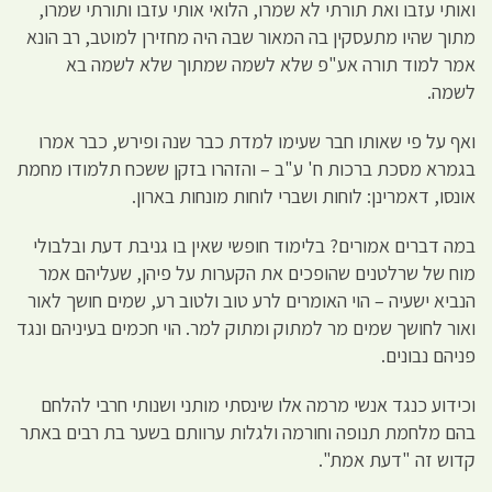
ואותי עזבו ואת תורתי לא שמרו, הלואי אותי עזבו ותורתי שמרו,
מתוך שהיו מתעסקין בה המאור שבה היה מחזירן למוטב, רב הונא
אמר למוד תורה אע"פ שלא לשמה שמתוך שלא לשמה בא
לשמה.
ואף על פי שאותו חבר שעימו למדת כבר שנה ופירש, כבר אמרו
בגמרא מסכת ברכות ח' ע"ב – והזהרו בזקן ששכח תלמודו מחמת
אונסו, דאמרינן: לוחות ושברי לוחות מונחות בארון.
במה דברים אמורים? בלימוד חופשי שאין בו גניבת דעת ובלבולי
מוח של שרלטנים שהופכים את הקערות על פיהן, שעליהם אמר
הנביא ישעיה – הוי האומרים לרע טוב ולטוב רע, שמים חושך לאור
ואור לחושך שמים מר למתוק ומתוק למר. הוי חכמים בעיניהם ונגד
פניהם נבונים.
וכידוע כנגד אנשי מרמה אלו שינסתי מותני ושנותי חרבי להלחם
בהם מלחמת תנופה וחורמה ולגלות ערוותם בשער בת רבים באתר
קדוש זה "דעת אמת".