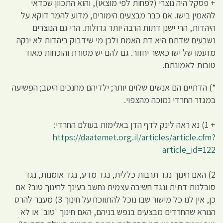
+ פסקל היה נוצרי (לפחות לפי מוצאו), והוא התכוון שכדאי
להאמין בישו. אם כבר מבצעים הימורים, מדוע להמר דוקא על
היהדות, הרי ישנן דתות הרבה יותר גדולות. הרי גם הנוצרים
נשבעים שדתם היא דת האמת ולכן מי שידבוק ביהדות לא ינקה
מזעמו של ישו כאשר יחזור. גם להם יש מסורת והוכחות מאוד
טובות לאמונתם.
*) הדתיים הם אנשים שלוים יותר; ילדיהם מחנכים היטב; הפשיעה
במגזר החרדי נמוכה מהצפוי.
+ 1) נא ראה לינק לדף הדן באלימות בעולם החרדי:
https://daatemet.org.il/articles/article.cfm?
article_id=122
2) האם חינוך נגד תרבות כללית, נגד מדע, נגד אומנות, נגד
סובלנות דתית ונגד חשיבה עצמית נחשב בעינך לחינוך טוב? אם
כן, אין לנו כל מישור שבו נוכל להתווכח על חינוך 3) מעבר להרס
הנורא שהחרדים מבצעים בנפש בניהם, האם חינוך 'טוב' או לא