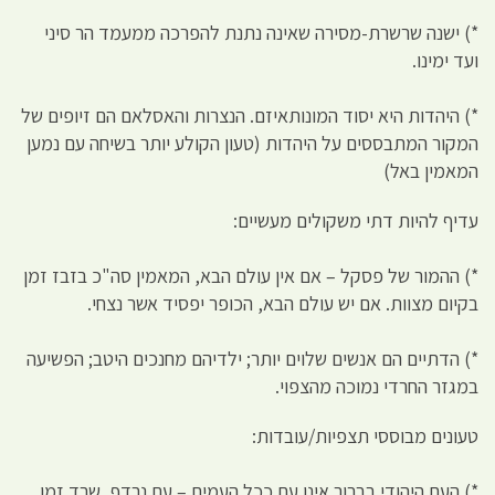
*) ישנה שרשרת-מסירה שאינה נתנת להפרכה ממעמד הר סיני
ועד ימינו.
*) היהדות היא יסוד המונותאיזם. הנצרות והאסלאם הם זיופים של
המקור המתבססים על היהדות (טעון הקולע יותר בשיחה עם נמען
המאמין באל)
עדיף להיות דתי משקולים מעשיים:
*) ההמור של פסקל – אם אין עולם הבא, המאמין סה"כ בזבז זמן
בקיום מצוות. אם יש עולם הבא, הכופר יפסיד אשר נצחי.
*) הדתיים הם אנשים שלוים יותר; ילדיהם מחנכים היטב; הפשיעה
במגזר החרדי נמוכה מהצפוי.
טעונים מבוססי תצפיות/עובדות:
*) העם היהודי בברור אינו עם ככל העמים – עם נרדף, שרד זמן