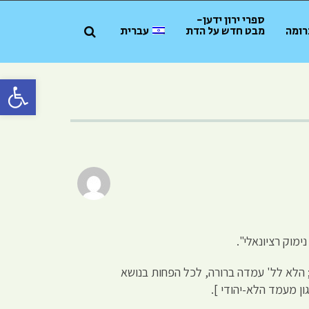
ספרי ירון ידען-
רומה
מבט חדש על הדת
עברית
פתח סרגל 
מוק רציונאלי".
; הלא לל' עמדה ברורה, לכל הפחות בנושא
ן מעמד הלא-יהודי ].