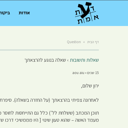
אודות
ביקור
דף הבית
»
Question
שאלות ותשובות
›
שאלה בנוגע להרצאתך
15 שנים • aou aiu
ירון שלום,
לאחרונה צפיתי בהרצאתך (על החזרה בשאלה). סיפרת שם
תוכן המכתב (ששלחת לל') כלל גם התייחסות לחוסר מוס
מעמד האשה – שהוא טעון שינוי [ היו מממשיכי דרכו של