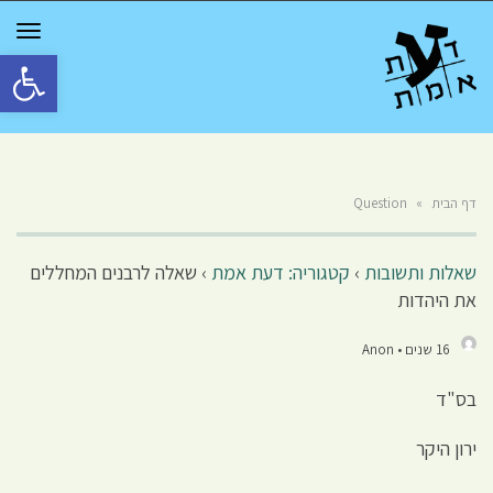
GGLE
TION
פתח סרגל 
דף הבית
»
Question
שאלות ותשובות
›
קטגוריה: דעת אמת
›
שאלה לרבנים המחללים
את היהדות
16 שנים • Anon
בס"ד
ירון היקר