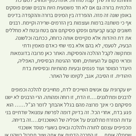
הלכתית ברורה גם אם לא חד משמעית היות ורבנים שונים פוסקים
באופן שונה זה מזה. ההפרדה בין המינים ברורה וההקפדה בדינים
אף כי משתנה ברמות ועוצמות בין הזרמים-שרירה וקיימת. רבנים
חשובים קבעו קביעתם ופסקו פסיקתם והם בטח ובטח לא מחללים
את דת היהדות אלא מקיימים אותה כרוחה, ככתבה וכלשונה.
הבעיה, לטעמי, לא בהם אלא במי שחי כאדם מאמין ודתי
ומתקשה לקבל ההלכה והפסיקות. האתר כאן מרובה בדוגמאות
ומראי מקום על העיוותים, חוסר ההגינות הבסיסית, האפליה,
היעדר המוסר ועוד פגמים ובעיות מהותיות ובסיסיות בדת
היהודית. זו הסיבה, אגב, לקיומו של האתר.
יש עקרונית עם אנשים השייכים לדת, מחוייבים להלכה וכפופים
לרבנים ומתלוננים….זו הדת, זו רוחה ומהותה. הרי הרבנים לא ישנו
פסיקתם כי אינך מרוצה מהם בגלל אהבתך לזמר הנ"ל…… הוא
פגע בדת, אחרי הכל. זה בדיוק דומה לפרשת עמנואל שדתיים בני
עדות המזרח מתלוננים על אפליה של האשכנזים….זה בדיחה.
מכפיפים עצמם לתורה ולהלכה ובאים בשערי מוסד אשכנזי
שמפלה אותם….זו החברה הדתית אם אתה שייך תסבול בשקט או