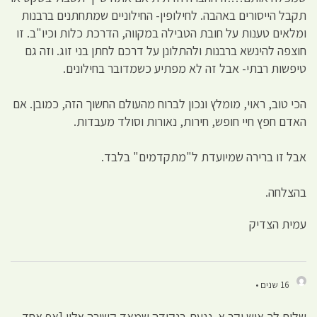
תקבל הייסורים באהבה. לחילופין- החילוניים שמתחתנים ברבנות
ומלאים טענות על חובת הטבילה במקווה, הדרכת כלות וכיו"ב. זו
חוצפה להינשא ברבנות ולהתלונן על דרכם לחתן בני זוג. וזה גם
טיפשות רבתי- אבל זה לא מפתיע כשמדובר בחילונים.
הכי טוב, ראוי, מומלץ ונכון לברוח מהעולם החשוך הזה, כמובן. אם
האדם חפץ חיי חופש, חירות, נאורות וסולד מעבדות.
אבל זו ברירה שמיועדת ל"מתקדמים" בלבד.
בהצלחה.
עמית הצדיק
16 שנים •
שלום לך איש יקר א..נגעת בנקודה שמאד קשורה אליי [אף אחד