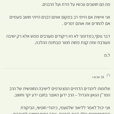
מה הם חושבים עכשיו על הדת ועל הרבנים.
אני אישית אם הייתי רב במקום אותם רבנים הייתי חושב פעמיים
אם להחרים את אותם זמרים .
דבר נוסף,כמדומני לא היו ריקודים מעורבים ממש אלא רק ישיבה
מעורבת שזה קצת פחות חמור מבחינת ההלכה.
ל.מ
16 שנים •
שלומות ליהודים הדתיים המצטרפים לישיבה החופשית של הרב
המר"ן הגאון והגדול – הרב ידען האוצר בחובו ידע יקר וחשוב.
אני יכול לאמר לליאור שלטעמי, כיהודי חופשי, הביקורת
וההתמרמרות שלך קצת מוזרות. אתה כפוף ומחויב למערכת