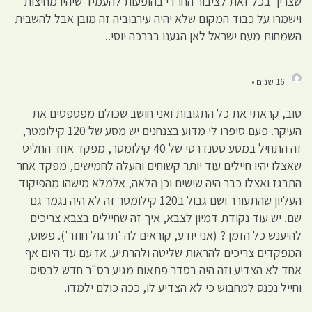
שצריך בכל זאת לציבור החרדי בהופעות להעמיד שיהיו מחיצות
וישמרו על כבוד המקום שלא יהיה עירבוביה זה מובן אבל להשבית
השמחות מעם ישראל לאן הגענו בברכה יוסי..
16 שנים •
טוב, קראתי את כל התגובות ואני חושב שכולם מפספסים את
העיקר. פעם סיפרו לי מדוע בצנחנים יש מסע של 120 קילומטר,
זה התחיל במסע סטנדרטי של 40 קילומטר, מפקד אחד החליט
שאצלו יהיו חיילים עוד יותר קשוחים והעלה לחמישים, מפקד אחר
התרגז ואצלו כבר היה שישים וכן הלאה, אלמלא מישהו מהפיקוד
העליון שהתעורר ושם גבול ב120 קילומטר זה לא היה נגמר גם
שם. יש עוד נקודת דמיון לצבא, איך זה שחיילים בצבא צריכים
להיענש כל הזמן ? (אני יודע, קוראים לה 'תרגול חוזר'). פשוט,
המפקדים צריכים להראות שליטה ולהרתיע. אז עם עד היום אף
אחד לא הצדיע וזה היה בסדר פתאום מגיע רס"ר חדש לבסיס
וחייל נכנס למחבוש כי לא הצדיע לו, ככה כולם ילמדו.