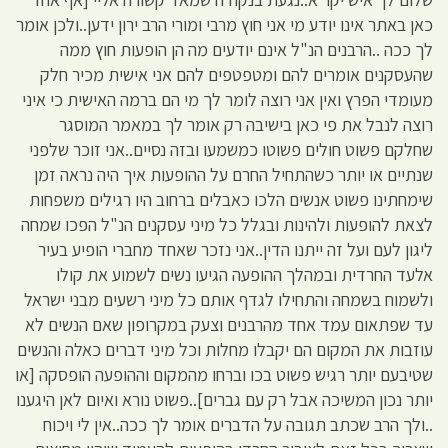
כאן באתר אינו יודע מי אני חוץ מרבי ומורי הרב ירון ידען..ולכן אומר
לך ככה ..הרבנים הנ"ל אינם יודעים מה הן הופעות חוץ ממה
שהעסקנים אומרים להם ומטפטפים להם אני אישית מכיר חלק
מעומדי הפרץ ואין אני רוצה לומר לך מי הם ברמה האישית כי איני
רוצה לנבל את פי כאן בישיבה רק אומר לך במאמר המוסגר
שחלקם פשוט חולים פשוטו כמשמעו ובזה נסיים..אני זוכר שלפני
שנתיים או יותר כשהתחיל החרם על ההופעות איך היה נראה זמן
שימחתינו פשוט אנשים הלכו כאבלים ברחוב היו רגילים משפחות
לצאת להופעות ולהינות ובגלל כל מיני עסקנים הנ"ל הפכו שמחה
ליגון לעם ועל זה ייתנו הדין..אני נזכר שאחד מחברי הופיע בעיר
אלעד החרדית ובמהלך ההופעה הגיעו נשים לשמוע את קולו
ולשמוח בשמחה והתחילו לגדף אותם כל מיני רשעים מבני ישראל
עד שפתאום עמד אחד מהרבנים וצעק במקרופון שאם הנשים לא
עוזבות את המקום הם יקבלו מחלות וכל מיני דברים כאלה והנשים
שטיבעם יותר רגיש פשוט בכו וברחו מהמקום וההופעה הופסקה [או
יותר נכון המשיכה אבל רק עם גברים]..פשוט נורא ואיום לאן היגענו
..ולך הרב שכתב תגובה על הדברים אומר לך ככה..אין לי ויכוח