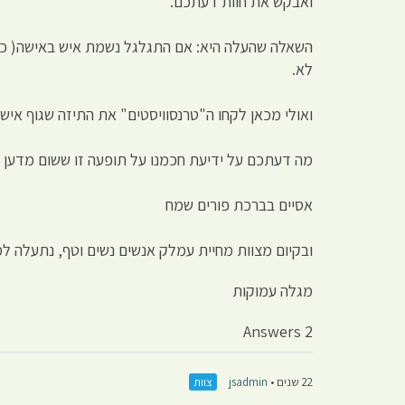
ואבקש את חוות דעתכם.
השאלה שהעלה היא: אם התגלגל נשמת איש באישה( כידו
לא.
ואולי מכאן לקחו ה"טרנסוויסטים" את התיזה שגוף איש
מה דעתכם על ידיעת חכמנו על תופעה זו ששום מדען גו
אסיים בברכת פורים שמח
ובקיום מצוות מחיית עמלק אנשים נשים וטף, נתעלה למד
מגלה עמוקות
2 Answers
22 שנים •
jsadmin
צוות