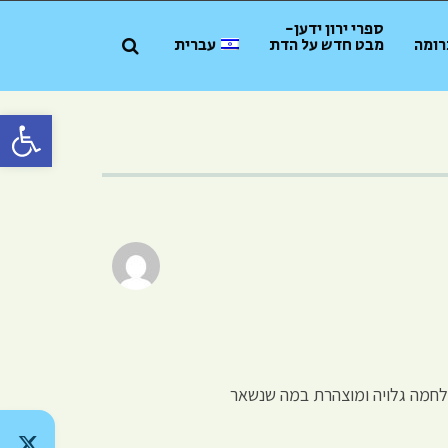
ספרי ירון ידען-
רומה
מבט חדש על הדת
עברית
פתח סרגל 
לחמה גלויה ומוצהרת במה שנשאר