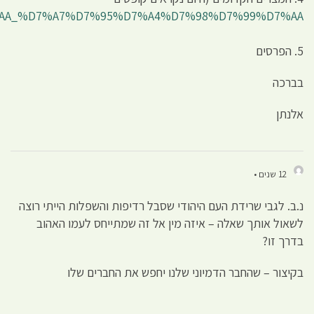
)
http://he.wikipedia.org/wiki/%D7%A0%D7%A6%D