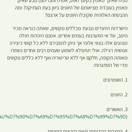
)
http://he.