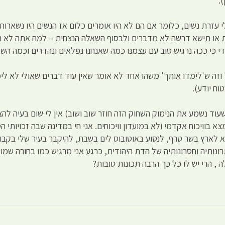
.
 עזרת נשים, כלומר אם הם לא היו אומרים כלום אז הנשים היו נשארו
ית או תישא דרשה לא מדברים ולבסוף השאלה הנצחית – למה אתה לא 
די כי ככה נרגיש טוב עם עצמנו כמה שאנחנו נפלאים ונהדרים וכמה השא
וזה ש'לימדו אותך' משהו אחד לא אומר שאין עוד דברים שאולי לא ל
וח יודע).
וד נשמע את הנימוק השחוק הזה חוזר שוב ושוב) אין לי שום בעיה להצ
 בוויכוח אקדמי ולא במועדון וויכוחים. אני חי במדינה שבה זכויותי ה
לייבא לארץ בשר טרף, לנסוע באוטובוס לים בשבת, להיקבר בעיר שלי בקב
רונותיה וחסרונותיה של הדת היהודית, כרגע אני מרגיש כמו בחורה שמוט
, הרי יש לו כל כך הרבה תכונות טובות?