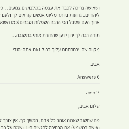
ושאישה צריכה לכבד את עצמה במלבושים צנועים…כי 
ליהודים.. גרועות ביותר מליוני אנשים קוראים לך ולע
ארוך העם שסבל הכי הרבה השפלות וטבחים!כמו השואה שבה הושמדו 6 מיליון יהודים אתה לא מתביי
תודה רבה לך ירון ידען שהחזרת אותי בתשובה…
מקווה שה' ירחחםםם עליך בכול זאת אתה יהודי ..
אביב
6 Answers
15 שנים •
שלום אביב,
מה שחשוב שאתה אוהב כל אדם, המשך כך. אין צורך ל
ואישה במשמע) את הבחירה להגשים חייו, ושמח על כך 