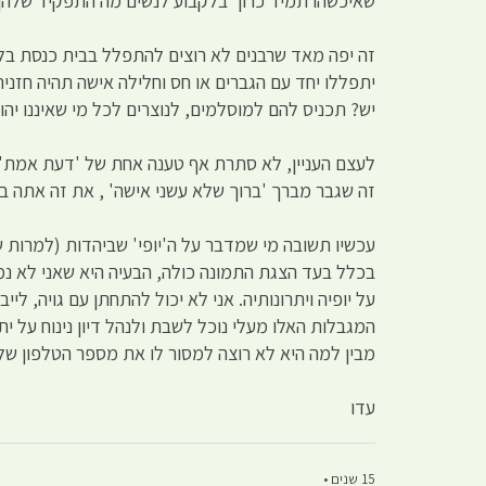
שאיכשהו תמיד כרוך בלקבוע לנשים מה התפקיד שלהן)
זה יפה מאד שרבנים לא רוצים להתפלל בבית כנסת בלי
יתפללו יחד עם הגברים או חס וחלילה אישה תהיה חזנ
יש? תכניס להם למוסלמים, לנוצרים לכל מי שאיננו יהו
לעצם העניין, לא סתרת אף טענה אחת של 'דעת אמת' 
זה שגבר מברך 'ברוך שלא עשני אישה' , את זה אתה בט
עכשיו תשובה מי שמדבר על ה'יופי' שביהדות (למרות שע
בכלל בעד הצגת התמונה כולה, הבעיה היא שאני לא נמצא
על יופיה ויתרונותיה. אני לא יכול להתחתן עם גויה, 
המגבלות האלו מעלי נוכל לשבת ולנהל דיון נינוח על ית
מבין למה היא לא רוצה למסור לו את מספר הטלפון שלה 
עדו
15 שנים •