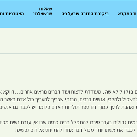
שאלות
ת המקרא
ביקורת התורה שבעל פה
שנשאלתי
הצטרפות ות
ם בזלזול לאישה , מעודדת לרצוח ועוד דברים נוראים אחרים…דווקא או
השפיל ולהלבין אנשים ברבים, הבנתי שצריך להעריך כול אדם באשר הוא
ת ואהבת לרעך כמוך זהו ספר תולדות האדם כלומר יש לכבד גם אנשים 
כמים גדולים בעבר סירבו להתפלל בבית כנסת שבו אין עזרת נשים מכי
לכבד את אשתו יותר מכול דבר אחר ולהתייחס אליה כתכשיט!