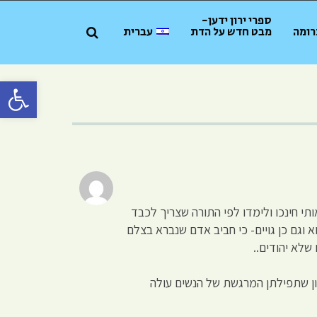
ספרי ירון ידען-
רומה
מבט חדש על הדת
עברית
פתח סרגל 
תי חינכו ולימדו לפי התורה שצריך לכבד
 וגם כן גויים- כי חביב אדם שנברא בצלם
שלא יהודים..
וון שתפילתן המרגשת של הנשים עולה