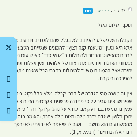
22 שנים •
jsadmin
צוות
תוכן: שלום משל
הקבלה היא מפלט להמונים לא בגלל שהם לומדים ויודעים אותה ,
אלא היא מעין "משענת קנה רצוץ" להמונים שנטייתם הטבעית
לברוח מהפשוט והברור ולהיתלות ב"אנשי סוד" כאילו עומדים הם
מאחורי הפרגוד ויודעים את רצונו של אלוהים. ואין עצלות ופחזות
יתירה אצל ההמונים מאשר להיתלות בדברי הבל שאינם ניתנים
להפרכה וביקורת.
אין זה משנה מהי הגדרה של דברי קבלה, אלא כלל נקוט בידך כל
שפירושו אינו סביר על פי מתודה פרשנית אקדמית הרי הוא כדבר
שאין בו ממש וכבר זעק אבן עזרא על נוהג קלוקל זה: " כי איך
יתכן בלשון שאדם ידבר מלה ורצונו מלה אחרת והאומר בזה
מהמשוגעים הוא נחשב … וטוב לו שיאמר לא ידעתי ולא יהפך
דברי אלהים חיים" (דניאל א, 1).