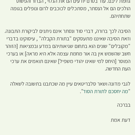
גחמת ליבם. עוד בטרם יודעים הם את הגלוי , הברור והפשוט
הולכים הם אל הנסתר, מסתכלים לכוכבים לרום ונופלים בגומה
שתחתיהם.
הסיבה לכך ברורה, דברי סוד ונסתר אינם ניתנים לביקורת התבונה.
וזאת הסיבה שאיננו מתעסקים "בתורת הקבלה" , עיסוקינו בדברי
"מקובלים" שונים הוא בתחום שגיאותיהם במדע ובמציאות [הזוהר
חשב שהשמש אין בה אור מחמת עצמה אלא היא מראה] או בערכי
המוסר [היחס למי שאינו יהודי משפיל] שאינם תואמים את ערכי
העת החדשה.
לגבי מדונה ושאר סלבריטאים עיין מה שכתבנו בתשובה לשאלה
"
מה יחסכם לתורת הסוד
".
בברכה
דעת אמת