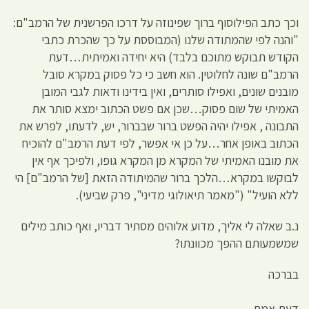
וכך כתב הפילוסוף ברוך שפינוזה על דרכו הפרשנית של הרמב"ם:
"והנה לפי שהמתודה שלנו (המבוססת על כך שהכרת כתבי
הקודש תבוקש מתוכם בלבד) היא יחידה ואמיתית…דעת
הרמב"ם שונה לחלוטין. הוא חשב כי כל פסוק במקרא סובל
מובנים שונים, ואפילו סותרים, ואין בידינו ודאות לגבי המובן
האמיתי של שום פסוק…שכן אם פשט הכתוב ימצא סותר את
התבונה , אפילו יהיה הפשט ברור שבברור, יש, לדעתו, לפרש את
הכתוב באופן אחר…על כן אי אפשר, לפי דעת הרמב"ם להוכיח
את מובנו האמיתי של המקרא מן המקרא גופו, ולפיכך אף אין
לבוקשו במקרא…הלכך ברור שהמיתודה הזאת [של הרמב"ם] הי
ללא הועיל" ("מאמר תיאולוגי מדיני", פרק שביעי).
נ.ב שאלה לי אליך, מדוע אלוהים מסתיר דבריו, ואף כותב מילים
שמשמעותם ההפך מכוונתו?
בברכה
דעת אמת