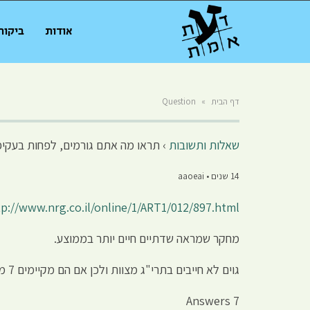
אודות
ביקור
דף הבית
»
Question
שאלות ותשובות
›
תראו מה אתם גורמים, לפחות בעקיפי
14 שנים • aaoeai
tp://www.nrg.co.il/online/1/ART1/012/897.html
מחקר שמראה שדתיים חיים יותר בממוצע.
גוים לא חייבים בתרי"ג מצוות ולכן אם הם מקיימים 7 מצוות זה מספיק שיאריכו ימים. השאלה היא על חילונים ודתיים יהודים.
7 Answers