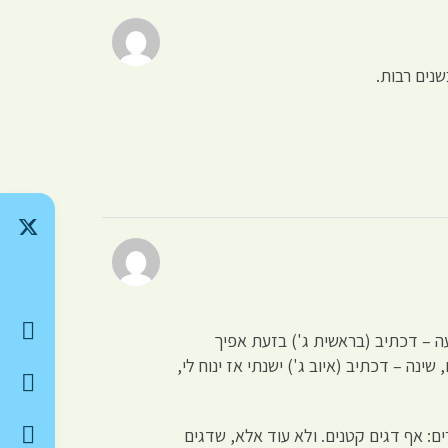
נים רבות.
יעה – דכתיב (בראשית ג') בזעת אפיך
נה – דכתיב (איוב ג') ישנתי אז ינוח לי,
רים: אף דגים קטנים. ולא עוד אלא, שדגים