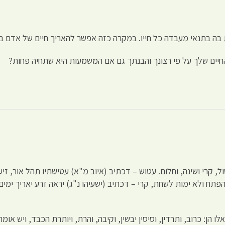
ה בתנאי מעבדה כל חייו. במקרה כזה אפשר להאריך חיים של אדם בש
חיים שלך על פי רצונך והבנתך גם אם המשמעות היא שתחיה פחות?
ל, קרי ושינה, וחלום. עטוש – דכתיב (איוב מ"א) עטישתיו תהל אור, ז
 ולא ימות לשחת, קרי – דכתיב (ישעיהו נ"ג) יראה זרע יאריך ימים, שי
הן: כרוב, ותרדין, וסיסין יבשין, וקיבה, והרת, ויותרת הכבד, ויש אומ