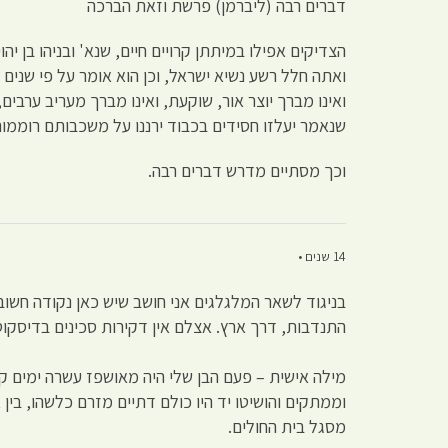
דברים רבה (ליברמן) פרשת וזאת הברכה
הצדיקים אפילו במיתתן קרויים חיים, שנא' ובניהו בן יה
ואתה חלל רשע נשיא ישראל, וכן הוא אומר על פי שנים
ואינו מברך יוצר אור, שוקעת, ואינו מברך מעריב ערבי
שנאמר יעלזו חסידים בכבוד ירננו על משכבותם רוממות
וכך מסתיים מדרש דברים רבה.
14 שנים •
בניגוד לשאר המלגלגים אני חושב שיש כאן נקודה חשובה
התנדבות, דרך ארץ. אצלם אין דקירות סכינים בדיסקוט
מילה אישית – פעם הבן שלי היה מאושפז עשרה ימים ק
וממתקים והושיטו יד היו כולם דתיים מזרם כלשהו, בין 
מסגל בית החולים.