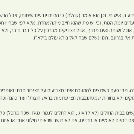
וידע בן איש חי, וכן הוא אומר (קהלת) כי החיים יודעים שימותו, אבל הר
 עדים יומת המת, וכי יש מת שהוא חייב מיתה אחרת, אלא לפי שבחייו 
ם, אוכל ושותה ואינו מברך, אבל הצדיקים מברכין על כל דבר ודבר, ול
 אל בגרונם. תם ונשלם שבח לאל בורא עולם בילא"ו.
. מדי פעם כשרוצים להתווכח איתי מצביעים על הציבור הדתי ואומרים :
קים ולא בחורות שמסתובבות חצי ערומות בראש חוצות' ועוד כהנה וכהנ
שים בבית החולים (לא לדאוג , הוא החלים לגמרי מאז ושכח מהכל) כל
אם דתיים לאומיים או חרדים. אני לא חושב שראיתי חילוני אחד או אחת 