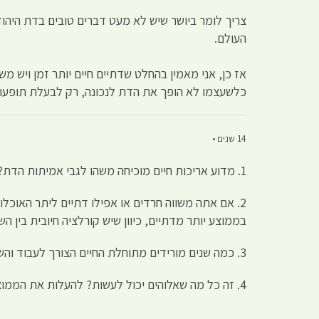
צריך לומר ביושר שיש לא מעט דברים טובים בדת היהוד
העולם.
אז כן, אני מאמין בהחלט שדתיים חיים יותר זמן ויש מ
כלשעצמו לא הופך את הדת לנכונה, רק לבעלת תופעות ל
14 שנים •
1. מדוע אריכות חיים מוכיחה משהו לגבי אמיתות הדת?
2. אם אתה משווה חרדים או אפילו דתיים ליתר האוכל
בממוצע יותר מדתיים, כיוון שיש קורלציה חיובית בין הש
3. כמה שנים מורידים מתוחלת החיים הצורך לעבוד והשירות הצבאי?
4. זה כל מה שאלוהים יכול לעשות? להעלות את הממוצע בכמה חודשים עלובים? נראה שההשקעה בו לא משתלמת.