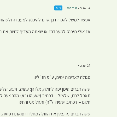
14 שנים •
jsadmin
צוות
אפשר למשל להכריח בן אדם להיכנס למעבדה ולשהות ב
אז אולי תיכנס למעבדה? או שאתה מעדיף לחיות את ה
14 שנים •
סגולה לאריכות ימים, ע"פ חז"לינו:
ששה דברים סימן יפה לחולה, אלו הן: עטוש, זיעה, שלשו
תאכל לחם, שלשול – דכתיב (ישעיהו נ"א) מהר צעה להפתח
חלום – דכתיב ישעיהו ל"ח) ותחלימני והחיני.
ששה דברים מרפאין את החולה מחליו ורפואתו רפואה, אלו 