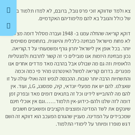
צא ולמד שדווקא זוכי פרס נובל, ברובם, לא למדו תלמוד ברמה
של כולל והנובל בא להם מלימודיהם האקדמיים.
דוקא קוריאה שהחלה עמנו ב- 1948 ועברה מסלול דומה מצליחה
לא פחות מישראל מבחינה כלכלית והישגית. בתחומים מסוימים
יותר. בכל אופן אין לישראל יתרון גורף ומשמעותי על ד.קוריאה.
נכון מבחינת היזמות אנו מובילים כי זה קשור לתרבות ולמנטליות
הלאומית וזה גם מה שבולט אבל בהרבה מאד מדדים אחרים אנו
מפגרים. בדרום קוריאה למשל האינטרנט מהיר פי כמה וכמה
והתשתיות הרבה יותר טובות. ההכנסה לנפש זהה ואולי עולה על זו
שאצלנו. להם יש את מפעלי יונדאי, קיה, סמסונג, LG, ועוד. אין
להם מה להתבייש לידינו וכל זה בתנאים דומים מאד ובפרק זמן
דומה לזה שלנו ולהם-כידוע-אין תלמוד……וגם אין אוכלי חינם
שיונקים את לשד המדינה ומוצצים תקציבים ומשאבים חשובים
שמכבידים על המדינה. מעניין שהגורם המעכב הוא דווקא זה השם
דגש מופרז ומיותר על לימודי התלמוד.