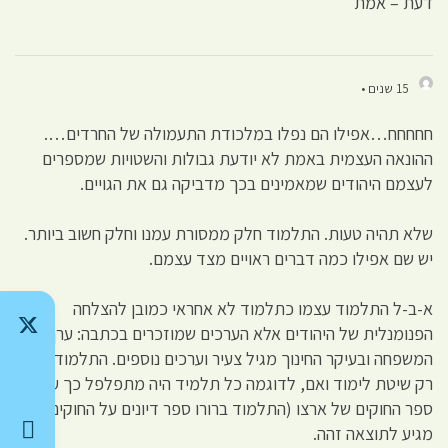
דעת – אמת
15 שנים •
חחחחח…אפילו הם נפלו במלכודת התעמולה של החרדים….
ההונאה העצמית באמת לא יודעת גבולות והשטויות שמספרים
לעצמם היהודים שמאמינים בכך מדביקה גם את הגויים.
שלא תהיה טעות. התלמוד חלק ממסורת עמנו וחלק חשוב ביותר.
יש שם אפילו כמה דברים ראויים מצד עצמם.
א-ב-ל התלמוד עצמו כתלמוד לא אחראי כמובן להצלחה
הפנומנלית של היהודים אלא הערכים שמוזכרים בכתבה: ערך
המשפחה ובעיקר החינוך מגיל צעיר וערכים נוספים. התלמוד הוא
רק שיטת לימוד ואם, לדוגמה כל תלמיד היה מתפלפל כך על
ספר החוקים של ארצו (התלמוד ברורו ספר דיונים על החוקים) היה
מגיע לתוצאה זהה.