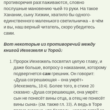
противоречия разглаживаются, словно
послушные мановению чьей-то руки. На такое
Ханании, сыну Хизкии, хватило бы одного-
единственного маленького светильничка – в чём
и вы, наш верный читатель, скоро убедитесь
сами.
Вот некоторые из противоречий между
книгой Иехезкеля и Торой:
Пророк Иехезкель посвятил целую главу, и
даже больше, вопросу о наказании, которому
подвергнется
сам
грешник. Он говорит:
«Душа согрешающая – она умрёт»
(Иехезкель, 18:4). Более того, в стихе 20
сказано: «Душа согрешающая, она умрёт:
сын не понесёт вины отца, а отец не понесёт
вины сына» (см. также гл. 33). А ведь в Торе