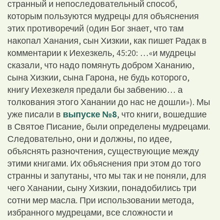
странный и непоследовательный способ,
которым пользуются мудрецы для объяснения
этих противоречий (один Бог знает, что там
накопал Ханания, сын Хизкии, как пишет Радак в
комментарии к Иехезкель, 45:20: …«и мудрецы
сказали, что надо помянуть добром Хананию,
сына Хизкии, сына Гарона, не будь которого,
книгу Иехезкеля предали бы забвению… а
толкования этого Ханании до нас не дошли»). Мы
уже писали в
выпуске №8
, что книги, вошедшие
в Святое Писание, были определены мудрецами.
Следовательно, они и должны, по идее,
объяснять разночтения, существующие между
этими книгами. Их объяснения при этом до того
странны и запутаны, что мы так и не поняли, для
чего Ханании, сыну Хизкии, понадобились три
сотни мер масла. При использовании метода,
избранного мудрецами, все сложности и