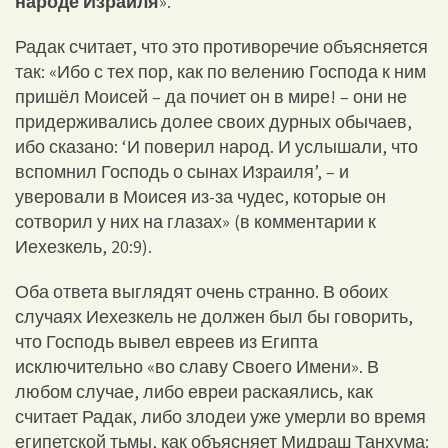
народе Израиля
».
Радак считает, что это противоречие объясняется
так: «Ибо с тех пор, как по велению Господа к ним
пришёл Моисей – да почиет он в мире! – они не
придерживались долее своих дурных обычаев,
ибо сказано: ‘И поверил народ. И услышали, что
вспомнил Господь о сынах Израиля’, – и
уверовали в Моисея из-за чудес, которые он
сотворил у них на глазах» (в комментарии к
Иехезкель, 20:9).
Оба ответа выглядят очень странно. В обоих
случаях Иехезкель не должен был бы говорить,
что Господь вывел евреев из Египта
исключительно «во славу Своего Имени». В
любом случае, либо евреи раскаялись, как
считает Радак, либо злодеи уже умерли во время
египетской тьмы, как объясняет Мидраш Танхума: