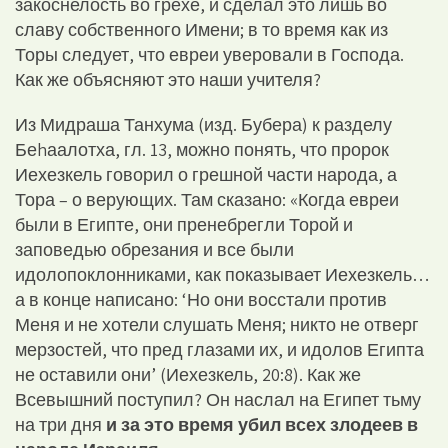
закоснелость во грехе, и сделал это лишь во
славу собственного Имени; в то время как из
Торы следует, что евреи уверовали в Господа.
Как же объясняют это наши учителя?
Из Мидраша Танхума (изд. Бубера) к разделу
Беhаалотха, гл. 13, можно понять, что пророк
Иехезкель говорил о грешной части народа, а
Тора – о верующих. Там сказано: «Когда евреи
были в Египте, они пренебрегли Торой и
заповедью обрезания и все были
идолопоклонниками, как показывает Иехезкель…
а в конце написано: ‘Но они восстали против
Меня и не хотели слушать Меня; никто не отверг
мерзостей, что пред глазами их, и идолов Египта
не оставили они’ (Иехезкель, 20:8). Как же
Всевышний поступил? Он наслал на Египет тьму
на три дня
и за это время убил всех злодеев в