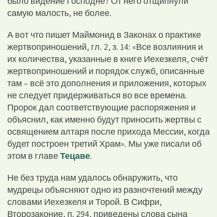
было видение Господне? От него отщипнули
самую малость, не более.
А вот что пишет Маймонид в Законах о практике
жертвоприношений, гл. 2, з. 14: «Все возлияния и
их количества, указанные в книге Иехезкеля, счёт
жертвоприношений и порядок служб, описанные
там – всё это дополнения и приложения, которых
не следует придерживаться во все времена.
Пророк дал соответствующие распоряжения и
объяснил, как именно будут приносить жертвы с
освящением алтаря после прихода Мессии, когда
будет построен третий Храм». Мы уже писали об
этом в главе
Тецаве
.
Не без труда нам удалось обнаружить, что
мудрецы объясняют одно из разночтений между
словами Иехезкеля и Торой. В Сифри,
Второзаконие, п. 294, приведены слова сына