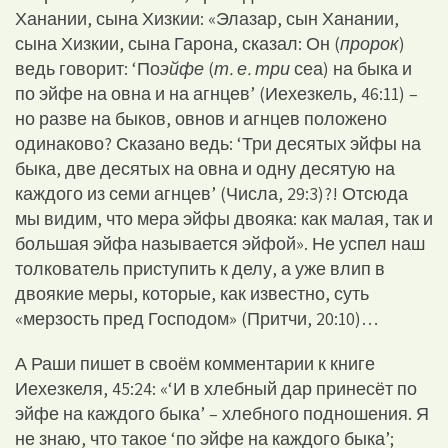
Ханании, сына Хизкии: «Элазар, сын Ханании,
сына Хизкии, сына Гарона, сказал: Он (
пророк
)
ведь говорит: ‘По
эйфе
(
т. е. три
сеа) на быка и
по эйфе на овна и на агнцев’ (Иехезкель, 46:11) –
но разве на быков, овнов и агнцев положено
одинаково? Сказано ведь: ‘Три десятых эйфы на
быка, две десятых на овна и одну десятую на
каждого из семи агнцев’ (Числа, 29:3)?! Отсюда
мы видим, что мера эйфы двояка: как малая, так и
большая эйфа называется эйфой». Не успел наш
толкователь приступить к делу, а уже влип в
двоякие меры, которые, как известно, суть
«мерзость пред Господом» (Притчи, 20:10)…
А Раши пишет в своём комментарии к книге
Иехезкеля, 45:24: «‘И в хлебный дар принесёт по
эйфе на каждого быка’ – хлебного подношения. Я
не знаю, что такое ‘по эйфе на каждого быка’;