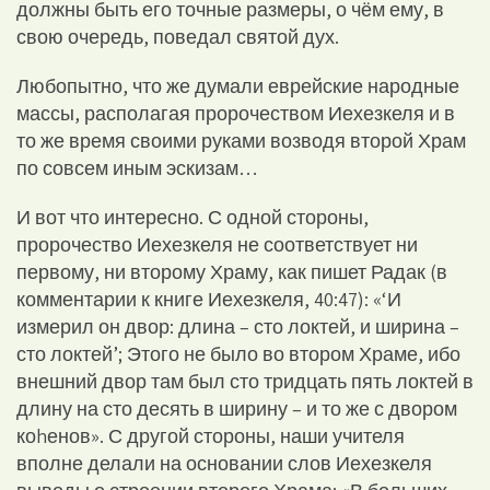
должны быть его точные размеры, о чём ему, в
свою очередь, поведал святой дух.
Любопытно, что же думали еврейские народные
массы, располагая пророчеством Иехезкеля и в
то же время своими руками возводя второй Храм
по совсем иным эскизам…
И вот что интересно. С одной стороны,
пророчество Иехезкеля не соответствует ни
первому, ни второму Храму, как пишет Радак (в
комментарии к книге Иехезкеля, 40:47): «‘И
измерил он двор: длина – сто локтей, и ширина –
сто локтей’; Этого не было во втором Храме, ибо
внешний двор там был сто тридцать пять локтей в
длину на сто десять в ширину – и то же с двором
коhенов». С другой стороны, наши учителя
вполне делали на основании слов Иехезкеля