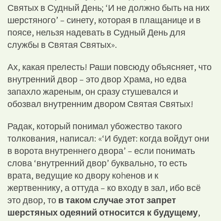
Святых в Судный День; ‘И не должно быть на них
шерстяного’ – синету, которая в плащанице и в
поясе, нельзя надевать в Судный День для
службы в Святая Святых».
Ах, какая прелесть! Раши повсюду объясняет, что
внутренний двор – это двор Храма, но едва
запахло жареным, он сразу стушевался и
обозвал внутренним двором Святая Святых!
Радак, который понимал убожество такого
толкования, написал: «‘И будет: когда войдут они
в ворота внутреннего двора’ – если понимать
слова ‘внутренний двор’ буквально, то есть
врата, ведущие ко двору коhенов и к
жертвеннику, а оттуда – ко входу в зал, ибо всё
это двор, то
в таком случае этот запрет
шерстяных одеяний относится к будущему
,