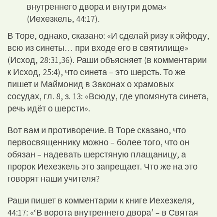
внутреннего двора и внутри дома»
(Иехезкель, 44:17).
В Торе, однако, сказано: «И сделай ризу к эйфоду,
всю из синеты… при входе его в святилище»
(Исход, 28:31,36). Раши объясняет (в комментарии
к Исход, 25:4), что синета – это шерсть. То же
пишет и Маймонид в Законах о храмовых
сосудах, гл. 8, з. 13: «Всюду, где упомянута синета,
речь идёт о шерсти».
Вот вам и противоречие. В Торе сказано, что
первосвященнику можно – более того, что он
обязан – надевать шерстяную плащаницу, а
пророк Иехезкель это запрещает. Что же на это
говорят наши учителя?
Раши пишет в комментарии к книге Иехезкеля,
44:17: «‘В ворота внутреннего двора’ – в Святая