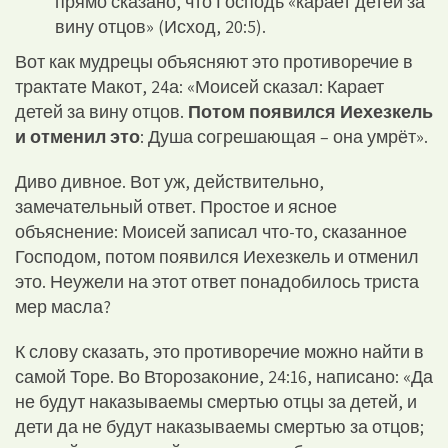
прямо сказано, что Господь «карает детей за
вину отцов» (Исход, 20:5).
Вот как мудрецы объясняют это противоречие в
трактате Макот, 24а: «Моисей сказал: Карает
детей за вину отцов.
Потом появился Иехезкель
и отменил это
: Душа согрешающая – она умрёт».
Диво дивное. Вот уж, действительно,
замечательный ответ. Простое и ясное
объяснение: Моисей записал что-то, сказанное
Господом, потом появился Иехезкель и отменил
это. Неужели на этот ответ понадобилось триста
мер масла?
К слову сказать, это противоречие можно найти в
самой Торе. Во Второзаконие, 24:16, написано: «Да
не будут наказываемы смертью отцы за детей, и
дети да не будут наказываемы смертью за отцов;