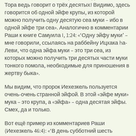
Тора ведь говорит о трёх десятых! Видимо, здесь
говорится об одной эйфе крупы, из которой
можно получить одну десятую сеа муки – ибо в
одной эйфе три сеа». Аналогично в комментарии
Раши к книге Самуила I, 1:24: «‘Одну эйфу муки’ –
мне говорили, ссылаясь на раббейну Ицхака hа-
Леви, что одна эйфа муки – это три сеа, из
которых можно получить три десятых части муки
тонкого помола, необходимые для приношения в
жертву быка».
Мы видим, что пророк Иехезкель пользуется
очень-очень странной эйфой. В этой «эйфе муки»
мука – это крупа, а «эйфа» – одна десятая эйфы.
Смех, да и только.
Вот ещё пример из комментариев Раши
(Иехезкель 46:4): «‘В день субботний шесть