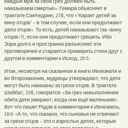
каждый муж за свой грех должен быть
наказываем смертью». Гемара объясняет в
трактате Санhедрин, 27б, что «‘Карает детей за
вину отцов’ – в том случае, если они продолжают
дело отцов». То есть, детей наказывают (за «вину
отцов»?), если они продолжают грешить. Ибн
Эзра долго и пространно разъясняет эти
противоречия и старается примирить стихи друг с
другом в комментарии к Исход, 20:5.
Итак, несмотря на сказанное в книге Иехезкеля и
во Второзаконии, мудрецы утверждают, что дети
могут быть наказаны за грехи отцов. В трактате
Шаббат, 32б, говорится: «За грех невыполнения
обета дети умирают, когда они ещё маленькие».
Вот что пишет Радак в комментарии к Иехезкель,
18:6: «А то, что сказано, что сыновья не отвечают
за грехи отцов – это о взрослых детях, которые