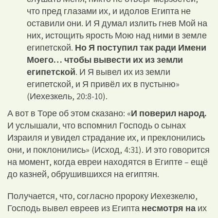
что пред глазами их, и идолов Египта не
оставили они. И Я думал излить гнев Мой на
них, истощить ярость Мою над ними в земле
египетской.
Но Я поступил так ради Имени
Моего… чтобы вывести их из земли
египетской
. И Я вывел их из земли
египетской, и Я привёл их в пустыню»
(Иехезкель, 20:8-10).
А вот в Торе об этом сказано: «
И поверил народ.
И услышали, что вспомнил Господь о сынах
Израиля и увидел страдание их, и преклонились
они, и поклонились» (Исход, 4:31). И это говорится
на момент, когда евреи находятся в Египте – ещё
до казней, обрушившихся на египтян.
Получается, что, согласно пророку Иехезкелю,
Господь вывел евреев из Египта
несмотря на
их