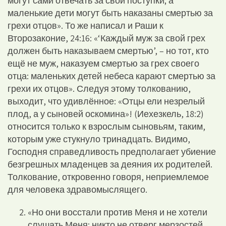
могут сами отвечать за свои поступки; а
маленькие дети могут быть наказаны смертью за
грехи отцов». То же написал и Раши к
Второзаконие, 24:16: «‘Каждый муж за свой грех
должен быть наказываем смертью’, – но тот, кто
ещё не муж, наказуем смертью за грех своего
отца: маленьких детей небеса карают смертью за
грехи их отцов». Следуя этому толкованию,
выходит, что удивлённое: «Отцы ели незрелый
плод, а у сыновей оскомина»! (Иехезкель, 18:2)
относится только к взрослым сыновьям, таким,
которым уже стукнуло тринадцать. Видимо,
Господня справедливость предполагает убиение
безгрешных младенцев за деяния их родителей.
Толкование, откровенно говоря, неприемлемое
для человека здравомыслящего.
«Но они восстали против Меня и не хотели
слушать Меня; никто не отверг мерзостей,