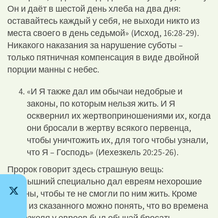
Он и даёт в шестой день хлеба на два дня:
оставайтесь каждый у себя, не выходи никто из
места своего в день седьмой» (Исход, 16:28-29).
Никакого наказания за нарушение суботы –
только пятничная компенсация в виде двойной
порции манны с небес.
«И Я также дал им обычаи недобрые и
законы, по которым нельзя жить. И Я
осквернил их жертвоприношениями их, когда
они бросали в жертву всякого первенца,
чтобы уничтожить их, для того чтобы узнали,
что Я – Господь» (Иехезкель 20:25-26).
Пророк говорит здесь страшную вещь:
Всевышний специально дал евреям нехорошие
законы, чтобы те не смогли по ним жить. Кроме
того, из сказанного можно понять, что во времена
Иехезкеля у евреев был обычай бросать