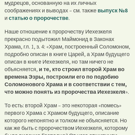
мудрецов, основанную на их личных
соображениях и выводах – см. также
выпуск №8
и
статью о пророчестве
.
Наше отношение к пророчеству Иехезкеля
прекрасно подытожил Маймонид в Законах
Храма, гл. 1, з. 4: «Храм, построенный Соломоном,
подробно описан в книге Царей, а Храм будущего
описан в книге Иехезкеля, но там ничего не
объясняется,
и те, кто строил второй Храм во
времена Эзры, построили его по подобию
Соломонового Храма и в соответствии с тем,
что можно понять из пророчества Иехезкеля
».
То есть: второй Храм – это некоторая «помесь»
первого Храма с Храмом будущего, описание
которого непонятно и толком не объясняется. Но
как же быть с пророчеством Иехезкеля, которому