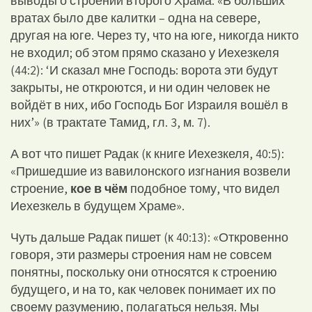
выводы о строении второго Храма: «В больших
вратах было две калитки – одна на севере,
другая на юге. Через ту, что на юге, никогда никто
не входил; об этом прямо сказано у Иехезкеля
(44:2): ‘И сказал мне Господь: ворота эти будут
закрыты, не откроются, и ни один человек не
войдёт в них, ибо Господь Бог Израиля вошёл в
них’» (в трактате Тамид, гл. 3, м. 7).
А вот что пишет Радак (к книге Иехезкеля, 40:5):
«Пришедшие из вавилонского изгнания возвели
строение,
кое в чём
подобное тому, что видел
Иехезкель в будущем Храме».
Чуть дальше Радак пишет (к 40:13): «Откровенно
говоря, эти размеры строения нам не совсем
понятны, поскольку они относятся к строению
будущего, и на то, как человек понимает их по
своему разумению, полагаться нельзя. Мы