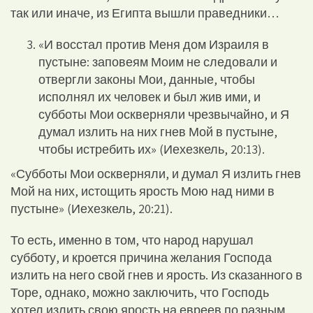
так или иначе, из Египта вышли праведники…
«И восстал против Меня дом Израиля в
пустыне: заповеям Моим не следовали и
отвергли законы Мои, данные, чтобы
исполнял их человек и был жив ими, и
субботы Мои оскверняли чрезвычайно, и Я
думал излить на них гнев Мой в пустыне,
чтобы истребить их» (Иехезкель, 20:13).
«Субботы Мои оскверняли, и думал Я излить гнев
Мой на них, истощить ярость Мою над ними в
пустыне» (Иехезкель, 20:21).
То есть, именно в том, что народ нарушал
субботу, и кроется причина желания Господа
излить на него свой гнев и ярость. Из сказанного в
Торе, однако, можно заключить, что Господь
хотел излить свою ярость на евреев по разным