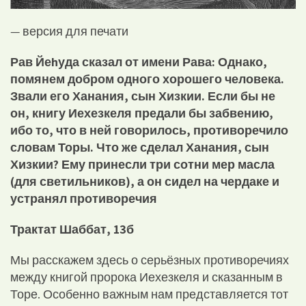
— версия для печати
Рав Йе
h
уда сказал от имени Рава:
Однако,
помянем добром одного хорошего человека.
Звали его Ханания, сын Хизкии. Если бы не
он, книгу Иехезкеля предали бы забвению,
ибо то, что в ней говорилось, противоречило
словам Торы. Что же сделал Ханания, сын
Хизкии? Ему принесли три сотни мер масла
(для светильников), а он сидел на чердаке и
устранял противоречия
Трактат Шаббат, 13б
Мы расскажем здесь о серьёзных противоречиях
между книгой пророка Иехезкеля и сказанным в
Торе. Особенно важным нам представляется тот