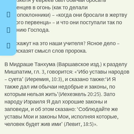
первенцев в огонь (как то делали
идолопоклонники) – «когда они бросали в жертву
всякого первенца» – и что они поступали так по
велению Господа.
Что скажут на это наши учителя? Ясное дело –
они исказят смысл слов пророка.
В Мидраше Танхума (Варшавское изд.) к разделу
Мишпатим, гл. 3, говорится: «‘Ибо уставы народов
– суета’ (Иеремия, 10:3), и сказано также:‘И Я
также дал им обычаи недобрые и законы, по
которым нельзя жить’(Иехезкель 20:25). Зато
народу Израиля Я дал хорошие законы и
заповеди, и об этом сказано: ‘Соблюдайте же
уставы Мои и законы Мои, исполняя которые,
человек будет жив ими’ (Левит, 18:5)».