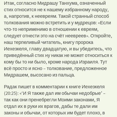
Итак, согласно Мидрашу Танхума, означенный
стих относится не к нашему избранному народу,
а, напротив, к неевреям. Такой странный способ
толкования можно встретить и у мудрецов: «Если
что-то неприменимо в отношении к евреям,
следует отнести это на счёт неевреев». Откройте,
наш терпеливый читатель, книгу пророка
Иехезкеля, главу двадцатую, и вы убедитесь, что
приведённый стих ну никак не может относиться к
кому бы то ни было, кроме народа Израиля. Тут
всё просто и ясно – толкование, предложенное
Мидрашем, высосано из пальца.
Радак пишет в комментарии к книге Иехезкеля
(20:25): «‘И Я также дал им обычаи недобрые’ –
так как они пренебрегли Моими законами, Я
отдал их в руки их врагов, дабы те дали им
законы и обычаи, от которых им будет плохо, в