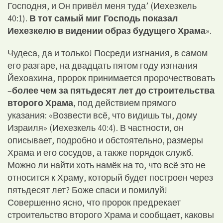
Господня, и Он привёл меня туда’ (Иехезкель
40:1).
В тот самый миг Господь показал
Иехезкелю в видении образ будущего Храма
».
Чудеса, да и только! Посреди изгнания, в самом
его разгаре, на двадцать пятом году изгнания
Йехоахина, пророк принимается пророчествовать
–
более чем за пятьдесят лет до строительства
второго Храма
, под действием прямого
указания: «Возвести всё, что видишь ты, дому
Израиля» (Иехезкель 40:4). В частности, он
описывает, подробно и обстоятельно, размеры
Храма и его сосудов, а также порядок служб.
Можно ли найти хоть намёк на то, что всё это не
относится к Храму, который будет построен через
пятьдесят лет? Боже спаси и помилуй!
Совершенно ясно, что пророк предрекает
строительство второго Храма и сообщает, каковы