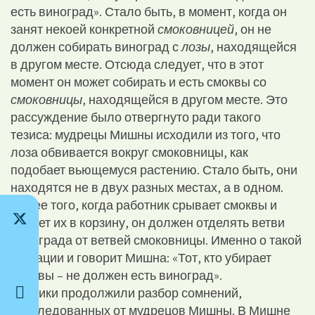
есть виноград». Стало быть, в момент, когда он
занят некоей конкретной
смоковницей
, он не
должен собирать виноград с
лозы
, находящейся
в другом месте. Отсюда следует, что в этот
момент он может собирать и есть смоквы со
смоковницы
, находящейся в другом месте. Это
рассуждение было отвергнуто ради такого
тезиса: мудрецы Мишны исходили из того, что
лоза обвивается вокруг смоковницы, как
подобает вьющемуся растению. Стало быть, они
находятся не в двух разных местах, а в одном.
Более того, когда работник срывает смоквы и
кладет их в корзину, он должен отделять ветви
винограда от ветвей смоковницы. Именно о такой
ситуации и говорит Мишна: «Тот, кто убирает
смоквы – не должен есть виноград».
Ученики продолжили разбор сомнений,
унаследованных от мудрецов Мишны. В Мишне