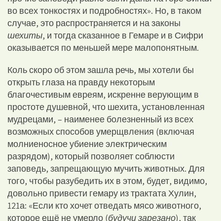
во всех тонкостях и подробностях». Но, в таком
случае, это распространяется и на законы
шехиты
, и тогда сказанное в Гемаре и в Сифри
оказывается по меньшей мере малопонятным.
Коль скоро об этом зашла речь, мы хотели бы
открыть глаза на правду некоторым
благочестивым евреям, искренне верующим в
простоте душевной, что шехита, установленная
мудрецами, – наименее болезненный из всех
возможных способов умерщвления (включая
молниеносное убиение электрическим
разрядом), который позволяет соблюсти
заповедь, запрещающую мучить животных. Для
того, чтобы разубедить их в этом, будет, видимо,
довольно привести гемару из трактата Хулин,
121а: «Если кто хочет отведать мясо животного,
которое ещё не умерло (
будучи зарезано
), так