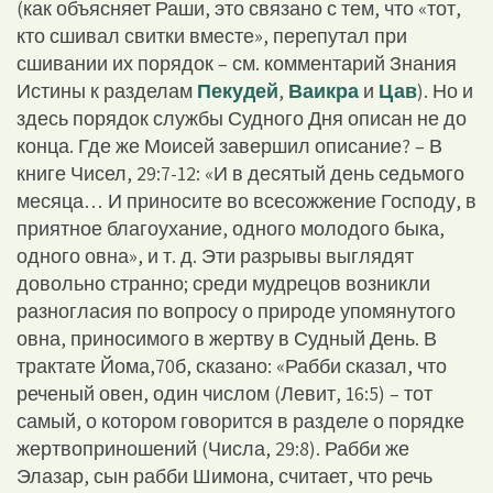
(как объясняет Раши, это связано с тем, что «тот,
кто сшивал свитки вместе», перепутал при
сшивании их порядок – см. комментарий Знания
Истины к разделам
Пекудей
,
Ваикра
и
Цав
). Но и
здесь порядок службы Судного Дня описан не до
конца. Где же Моисей завершил описание? – В
книге Чисел, 29:7-12: «И в десятый день седьмого
месяца… И приносите во всесожжение Господу, в
приятное благоухание, одного молодого быка,
одного овна», и т. д. Эти разрывы выглядят
довольно странно; среди мудрецов возникли
разногласия по вопросу о природе упомянутого
овна, приносимого в жертву в Судный День. В
трактате Йома,70б, сказано: «Рабби сказал, что
реченый овен, один числом (Левит, 16:5) – тот
самый, о котором говорится в разделе о порядке
жертвоприношений (Числа, 29:8). Рабби же
Элазар, сын рабби Шимона, считает, что речь