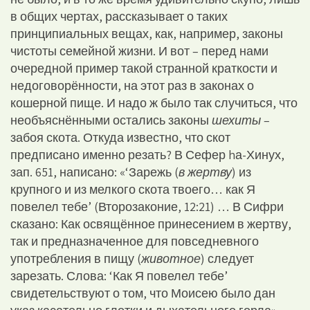
в общих чертах, рассказывает о таких
принципиальных вещах, как, например, законы
чистоты семейной жизни. И вот – перед нами
очередной пример такой странной краткости и
недоговорённости, на этот раз в законах о
кошерной пище. И надо ж было так случиться, что
необъяснёнными остались законы
шехиты
–
забоя скота. Откуда известно, что скот
предписано именно резать? В Сефер hа-Хинух,
зап. 651, написано: «‘Зарежь (
в жертву
) из
крупного и из мелкого скота твоего… как Я
повелел тебе’ (Второзаконие, 12:21) … В Сифри
сказано: Как освящённое принесением в жертву,
так и предназначенное для повседневного
употребления в пищу (
животное
) следует
зарезать. Слова: ‘Как Я повелел тебе’
свидетельствуют о том, что Моисею было дан