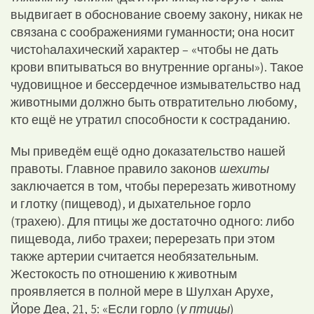
выдвигает в обоснование своему закону, никак не
связана с соображениями гуманности; она носит
чистоhалахический характер – «чтобы не дать
крови впитываться во внутренние органы»). Такое
чудовищное и бессердечное измывательство над
животными должно быть отвратительно любому,
кто ещё не утратил способности к состраданию.
Мы приведём ещё одно доказательство нашей
правоты. Главное правило законов
шехиты
заключается в том, чтобы перерезать животному
и глотку (пищевод), и дыхательное горло
(трахею). Для птицы же достаточно одного: либо
пищевода, либо трахеи; перерезать при этом
также артерии считается необязательным.
Жестокость по отношению к животным
проявляется в полной мере в Шулхан Арухе,
Йоре Деа, 21, 5: «Если горло (
у птицы
)