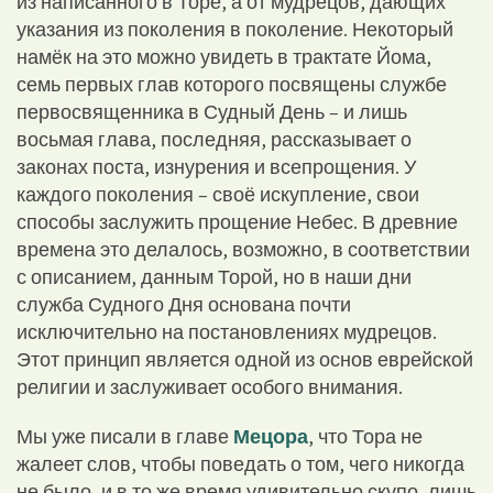
из написанного в Торе, а от мудрецов, дающих
указания из поколения в поколение. Некоторый
намёк на это можно увидеть в трактате Йома,
семь первых глав которого посвящены службе
первосвященника в Судный День – и лишь
восьмая глава, последняя, рассказывает о
законах поста, изнурения и всепрощения. У
каждого поколения – своё искупление, свои
способы заслужить прощение Небес. В древние
времена это делалось, возможно, в соответствии
с описанием, данным Торой, но в наши дни
служба Судного Дня основана почти
исключительно на постановлениях мудрецов.
Этот принцип является одной из основ еврейской
религии и заслуживает особого внимания.
Мы уже писали в главе
Мецора
, что Тора не
жалеет слов, чтобы поведать о том, чего никогда
не было, и в то же время удивительно скупо, лишь