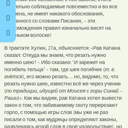
тщательно соблюдаемые повсеместно и во все
времена, не имеет никакого обоснования,
связанного со словами Писания, – эти
нагромождения правил изначально висят на
тоненьком волоске!
В трактате Хулин, 27а, объясняется: «Рав Каhана
сказал: Откуда мы знаем, что резать нужно
именно шею? – Ибо сказано: ‘И зарежет на
погибель тельца’ – там, где шея погибчее (
т. е.
гнётся
), его можно резать… но, видимо, то, что
резать нужно шею, известно всё же через учение
(
по традиции, идущей от Моисея с горы Синай –
Раши
)». Как мы видим, рав Каhана хотел вывести
закон о том, что забиваемому скоту перерезают
горло, с помощью игры слов (мы уже не раз
писали о том, как мудрецы определяют законы,
развлекаясь игрой слов в своё удовольствие), но