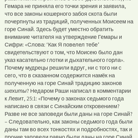
Гемара не приняла его точки зрения и заявила,
что все законы кошерного забоя скота были
почерпнуты из традиций, полученных Моисеем на
горе Синай. Здесь будет уместно обратить
внимание читателя на утверждение Гемары и
Сифри: «Слова: ‘Как Я повелел тебе’
свидетельствуют о том, что Моисею было дан
указ касательно глотки и дыхательного горла».
Почему мудрецы решили вдруг, ни с того ни с
сего, что в сказанном содержится намёк на
полученную на горе Синай традицию законов
шехиты
? Недаром Раши написал в комментарии
к Левит, 25:1: «Почему о законах седьмого года
написано в связи с Синайским откровением?
Разве не все заповеди были даны на горе Синай?
– Следовательно, как законы седьмого года были
даны там во всех тонкостях и подробностях, так и
прочие заповеди равно были даны на горе Синай