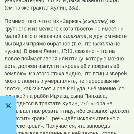
указ касательно глотки и дыхательного горла»
(см. также трактат Хулин, 28а).
Помимо того, что стих «Зарежь (
в жертву
) из
крупного и из мелкого скота твоего» не имеет ни
малейшего отношения к
шехите
, в другом месте
мы видим прямо обратное (т. е. что
шехита
не
нужна). В книге Левит, 17:13, сказано: «Кто на
ловле поймает зверя или птицу, которую можно
есть, должен выпустить кровь её и покрыть её
землёю». Из этого стиха видно, что птиц и зверей
можно ловить и умерщвлять, не перерезая им
глотки, как считает и рав Йеhуда, чьё мнение, со
ссылкой на рабби Ицхака, сына Пинхаса,
приводится в трактате Хулин, 27б: «Тора не
обязывает нас резать птицу, ибо сказано: ‘должен
выпустить кровь’ – речь идёт исключительно о
выпуске крови». Получается, что заповедь
шехиты
и все связанные с ней законы, столь