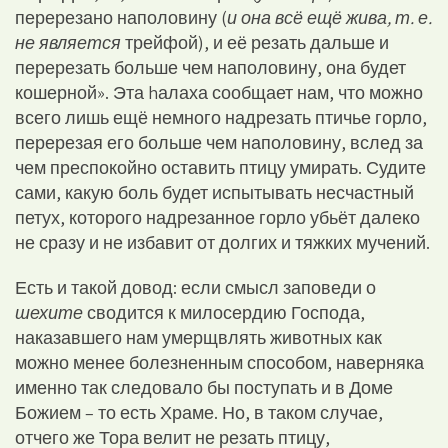
перерезано наполовину (
и она всё ещё жива, т. е.
не является
трейфой), и её резать дальше и
перерезать больше чем наполовину, она будет
кошерной». Эта hалаха сообщает нам, что можно
всего лишь ещё немного надрезать птичье горло,
перерезая его больше чем наполовину, вслед за
чем преспокойно оставить птицу умирать. Судите
сами, какую боль будет испытывать несчастный
петух, которого надрезанное горло убьёт далеко
не сразу и не избавит от долгих и тяжких мучений.
Есть и такой довод: если смысл заповеди о
шехите
сводится к милосердию Господа,
наказавшего нам умерщвлять животных как
можно менее болезненным способом, наверняка
именно так следовало бы поступать и в Доме
Божием – то есть Храме. Но, в таком случае,
отчего же Тора велит не резать птицу,