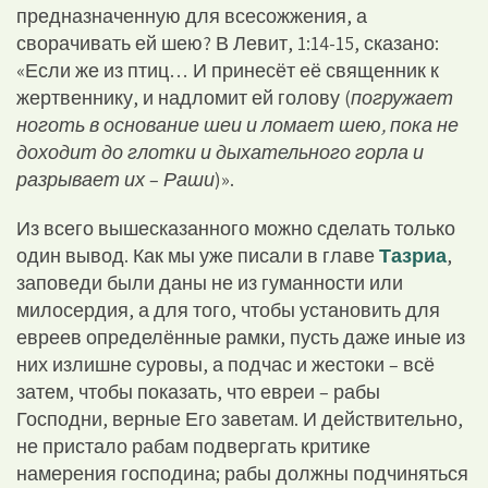
предназначенную для всесожжения, а
сворачивать ей шею? В Левит, 1:14-15, сказано:
«Если же из птиц… И принесёт её священник к
жертвеннику, и надломит ей голову (
погружает
ноготь в основание шеи и ломает шею, пока не
доходит до глотки и дыхательного горла и
разрывает их
–
Раши
)».
Из всего вышесказанного можно сделать только
один вывод. Как мы уже писали в главе
Тазриа
,
заповеди были даны не из гуманности или
милосердия, а для того, чтобы установить для
евреев определённые рамки, пусть даже иные из
них излишне суровы, а подчас и жестоки – всё
затем, чтобы показать, что евреи – рабы
Господни, верные Его заветам. И действительно,
не пристало рабам подвергать критике
намерения господина; рабы должны подчиняться