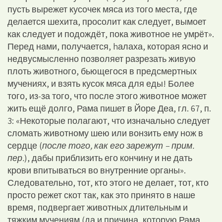
пусть вырежет кусочек мяса из того места, где
делается шехита, просолит как следует, вымоет
как следует и подождёт, пока животное не умрёт».
Перед нами, получается, hалаха, которая ясно и
недвусмысленно позволяет разрезать живую
плоть животного, бьющегося в предсмертных
мучениях, и взять кусок мяса для еды! Более
того, из-за того, что после этого животное может
жить ещё долго, Рама пишет в Йоре Деа, гл. 67, п.
3: «Некоторые полагают, что изначально следует
сломать животному шею или вонзить ему нож в
сердце (
после того, как его зарежут – прим.
пер.
), дабы приблизить его кончину и не дать
крови впитываться во внутренние органы».
Следовательно, тот, кто этого не делает, тот, кто
просто режет скот так, как это принято в наше
время, подвергает животных длительным и
тяжким мучениям (да и причина, которую Рама