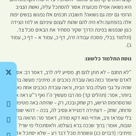
היא נשואה אפילו מכוערת אסור להסתכל עליה, ואשת הנציב
הרומי גם יפה גם נשואה? תשובה: חכמים אלו נפגשו בנשים יפות
אלה בהפתעה ולא היה להם שהות לעצום עיניהם או לזוז הצידה
כגון שנפגשו בפינת הדרך שקיר מסתיר את הבאים מכל צד.
(תלמוד בבלי, מסכת עבודה זרה, דף כ, עמוד א – דף כ, עמוד
ב).
נוסח התלמוד כלשונו
:
"לא תחנם – לא תתן להם חן. מסייע ליה לרב, דאמר רב: אסור
לאדם שיאמר כמה נאה עובדת כוכבים זו. מיתיבי: מעשה ברשב"ג
שהיה על גבי מעלה בהר הבית, וראה עובדת כוכבים אחת נאה
ביותר, אמר: (תהלים קד) מה רבו מעשיך ה'! ואף ר"ע ראה אשת
טורנוסרופוס הרשע, רק שחק ובכה, רק – שהיתה באה מטיפה
סרוחה, שחק – דעתידה דמגיירא ונסיב לה, בכה – דהאי שופרא
בלי עפרא! ורב, אודויי הוא דקא מודה, דאמר מר: הרואה בריות
טובות, אומר: ברוך שככה ברא בעולמו. ולאסתכולי מי שרי?
מיתיבי: (דברים כג) ונשמרת מכל דבר רע – שלא יסתכל אדם