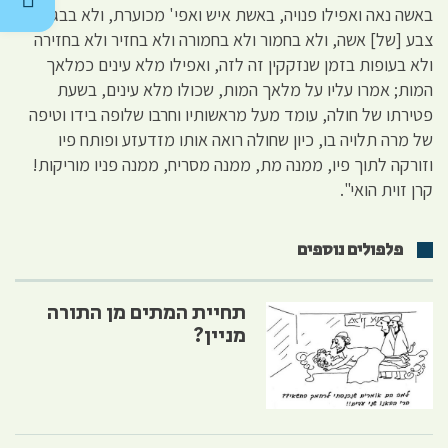
באשה נאה ואפילו פנויה, באשת איש ואפי' מכוערת, ולא בבגדי
צבע [של] אשה, ולא בחמור ולא בחמורה ולא בחזיר ולא בחזירה
ולא בעופות בזמן שנזקקין זה לזה, ואפילו מלא עינים כמלאך
המות; אמרו עליו על מלאך המות, שכולו מלא עינים, בשעת
פטירתו של חולה, עומד מעל מראשותיו וחרבו שלופה בידו וטיפה
של מרה תלויה בו, כיון שחולה רואה אותו מזדעזע ופותח פיו
וזורקה לתוך פיו, ממנה מת, ממנה מסריח, ממנה פניו מוריקות!
קרן זוית הואי".
פלפולים נוספים
תחיית המתים מן התורה
מניין?