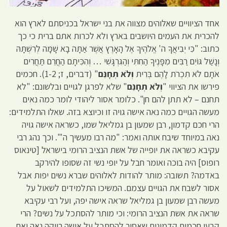
אחד הציוויים שאלוהים מצווה את בני ישראל בכניסתם לארץ הוא
להכרית את העמים היושבים בארץ ולא לכרות אתם ברית כי כך
כתוב: "כִּי יְבִיאֲךָ ה' אֱלֹהֶיךָ אֶל הָאָרֶץ אֲשֶׁר אַתָּה בָא שָׁמָּה לְרִשְׁתָּהּ
וְנָשַׁל גּוֹיִם רַבִּים מִפָּנֶיךָ הַחִתִּי וְהַגִּרְגָּשִׁי … וְהִכִּיתָם הַחֲרֵם תַּחֲרִים
אֹתָם לֹא תִכְרֹת לָהֶם בְּרִית
וְלֹא תְחָנֵּם
" (דברים, ז; 1-2). חכמים
פירשו את הציווי "
וְלֹא תְחָנֵּם
" שלא לפרגן לגויים ובלשונם: "לא
תחנם – לא תתן להם חן". כלומר אסור ליהודי לומר כמה נאים
מעשה הגויים כמה נאה אישה גויה זו וכיוצא בזה. שאלו התלמידים:
הרי חכם קדמון, רבן שמעון בן גמליאל שמו, כשראה אישה גויה
נאה במיוחד שיבח אותה ואמר: "מה רבו מעשיך ה'". וכך נהג רבי
עקיבא כשראה את יופייה של אשת הנציב הרומי בישראל [טינאוס
רופוס] היה בוכה ואומר חבל על יופי נשי זה שסופו להירקב
באדמה? תשובה: מותר להודות לאלוהים שברא נשים יפות אבל
אסור לשבח את הגויים עצמם. המשיכו התלמידים לשאול על
מעשה רבן שמעון בן גמליאל שראה אישה יפה, ועל רבי עקיבא
שראה את אשת הנציב הרומי: וכי מותר להסתכל על נשים? הרי
קבעו חכמים קדמונים שאסור להסתכל על אישה רווקה נאה ואם