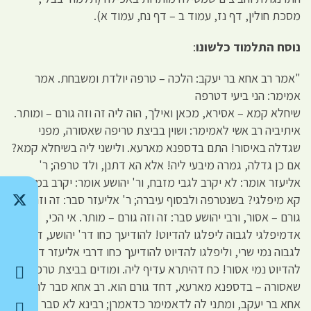
מסכת חולין, דף נז, עמוד ב – דף נח, עמוד א).
נוסח התלמוד כלשונו
:
"אמר רב אחא בר יעקב: הלכה – טרפה יולדת ומשבחת. אמר
אמימר: הני ביעי דטרפה
שיחלא קמא – אסירא, מכאן ואילך, הוה ליה זה וזה גורם – ומותר.
איתיביה רב אשי לאמימר: ושוין בביצת טריפה שאסורה, מפני
שגדלה באיסור! התם בדספנא מארעא. ולישני ליה בשיחלא קמא?
אם כן גדלה, גמרה מיבעי ליה! אלא הא דתנן, ולד טרפה; ר'
אליעזר אומר: לא יקרב לגבי מזבח, ור' יהושע אומר: יקרב במאי
קא מיפלגי? בשנטרפה ולבסוף עיברה; ר' אליעזר סבר: זה וזה
גורם – אסור, ורבי יהושע סבר: זה וזה גורם – מותר. אי הכי,
אדמיפלגי לגבוה ליפלגו להדיוט! להודיעך כחו דר' יהושע, דאפילו
לגבוה נמי שרי, וליפלגו להדיוט להודיעך כחו דרבי אליעזר דאפילו
להדיוט נמי אסור! כח דהיתרא עדיף ליה. ומודים בביצת טרפה
שאסורה – בדספנא מארעא, דחד גורם הוא. רב אחא סבר לה כרב
אחא בר יעקב, ומתני לה לדאמימר כדאמרן; רבינא לא סבר לה