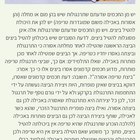
יש מן החכמים שדעתם שתרנגולות שיש בהן מום או מחלה (והן
אסורות באכילה משום שמוגדרות טריפה) יש להן את היכולת
להטיל ביצים. ויש מן החכמים שדעתם שתרנגולות אלה אינן
מסוגלות להטיל ביצים. לדעת הסוברים שיש ביכולתן להטיל ביצים
הביצה הראשונה שהטילה לאחר מחלתה אסורה כי התרנגולת
וביצתה נאסרו יחדיו כטריפה. אך הביצים שמטילה לאחר מכן
מותרות באכילה. שאלו התלמידים: אם כך, שביצי תרנגולת טריפה
מותרות, מדוע חכמים קדמונים אסרו ביצים אלו כי כך אמרו:
"ביצת טריפה אסורה"?. תשובה: דעת חכמים קדמונים שאסרו,
דווקא בביצים שאינן מופרות, היות ויצירת הביצה נעשתה על ידי
התחממות התרנגולת בקרקע ולא על ידי גורם נוסף של תרנגול
זכר, לכן כל יצירתה היא מתרנגולת שאסורה באכילה לכן גם
ביצתה אסורה. ואילו ביצה מופרית התרנגול הזכרי, שהוא כשר
לאכילה, שותף ביצירת הביצה לכן גם הביצים מותרות באכילה
(להלכה הוכרע שתרנגולת שהיא טריפה אין ביכולתה להטיל
ביצים, מתוך כך משמע שאם הטילה ביצים אין היא טריפה ולכן
התרנגולת והביצים שמטילה מותרות באכילה (תלמוד בבלי,