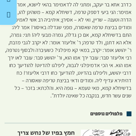
כדרב אחא בר יעקב, ומתני לה לדאמימר בהאי לישנא, אמר
אמימר: הני ביעי דספק טרפה, דשיחלא קמא – משהינן להו, אי
הדרה וטענה – שריין, ואי לא – אסירן; איתיביה רב אשי לאמימר:
ומודים בביצת טרפה שאסורה, מפני שגדלה באיסור! אמר ליה:
התם בדשיחלא קמא, אם כן גדלה, גמרה מבעי ליה! תני: גמרה,
אלא הא דתנן, ולד טרפה; ר' אליעזר אומר: לא יקרב לגבי מזבח,
ר' יהושע אומר: יקרב, במאי קא מיפלגי? כשעיברה ולבסוף נטרפה,
רבי אליעזר סבר: עובר ירך אמו הוא, ור' יהושע סבר: עובר לאו ירך
אמו הוא. אי הכי אדמיפלגי לגבוה, ליפלגו להדיוט! להודיעך כחו
דרבי יהושע, וליפלגו בהדיוט, להודיעך כחו דרבי אליעזר! כח
דהיתירא עדיף ליה. ומודים ודאי בביצת טריפה שאסורה –
בדשיחלא קמא, מאי טעמא – גופה היא. והלכתא: בזכר – כל
שנים עשר חדש, בנקבה כל שאינה יולדת".
פלפולים נוספים
חמץ בפיו של נחש צריך