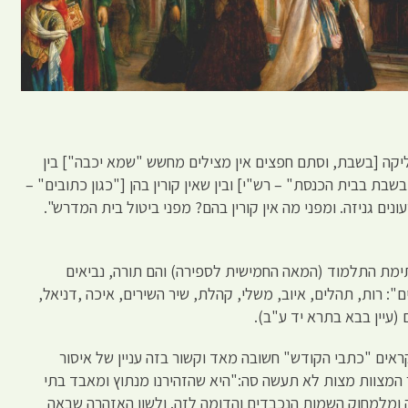
ליקה [בשבת, וסתם חפצים אין מצילים מחשש "שמא יכבה"] בין
 בשבת בבית הכנסת" – רש"י] ובין שאין קורין בהן ["כגון כתובים" –
ונים גניזה. ומפני מה אין קורין בהם? מפני ביטול בית המדרש".
ימת התלמוד (המאה החמישית לספירה) והם תורה, נביאים
": רות, תהלים, איוב, משלי, קהלת, שיר השירים, איכה ,דניאל,
(עיין בבא בתרא יד ע"ב).
אים "כתבי הקודש" חשובה מאד וקשור בזה עניין של איסור
המצוות מצות לא תעשה סה:"היא שהזהירנו מנתוץ ומאבד בתי
 ומלמחוק השמות הנכבדים והדומה לזה. ולשון האזהרה שבאה