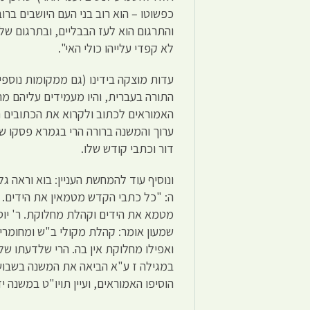
כפשוטו – הוא רוב בני העם היושבים ברוב
והתרגום הוא לעז הבבליים, ובתרגום של 
לא קפדי עלייהו כולי האי".
עדות מוצקה בידינו (גם ממקומות נוספ
התורה בעברית, והיו מעמידים עליהם מ
האמוראים לכתוב ולקרוא את הכתובים תר
ערוך והמשנה ברורה הרי בגמרא פסקו שא
דור וכתבי קודש שלו.
ונוסיף עוד להמחשת העניין: בוא וראה 
ה: "כל כתבי הקדש מטמאין את הידים. ש
מטמא את הידים וקהלת מחלוקת. ר' יוסי
שמעון אומר: קהלת מקולי ב"ש ומחומרי
ואפילו מחלוקת אין בה. הרי שלדעתו ש
במגילה ז ע"א הביאה את המשנה בשבוש
הוסיפו האמוראים, ועיין תויו"ט במשנה י