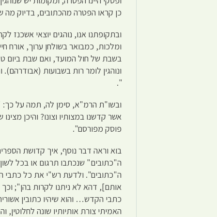
ופסקי היינו הפטרה, ומקומות יש שנוהג
כן קראו הפטרה מהכתובים, בדיוק מה 
ובתקופתנו אנו, נוהגים יוצאי אשכנז ל
ומלכות, כמבואר בשולחן ערוך, אורח חיי
בשבת של חול המועד, ואם שבת ביום טוב
ונוהגין לומר רות בשבועות (אבודרהם). 
".
ובשו"ת הרמ"א, סימן לה, תמה על כך: "י
אשר קדשנו במצותיו וצונו? והיכן מצינו
פוסק מפורסם".
בוא וראה דבר נוסף, איך קדושת הספרי
ה"כתובים" שנכתבו תרגום או בכל לשון 
ה"כתובים". ולדעת רש"י את כל כתבי הק
אותם], דהא לא ניתנו לקרות בהן"; וכ
כתבי הקדש… והוא שיהיו כתובין אשורית
האמיתי צורת אותיותיו שונה לחלוטין, ו