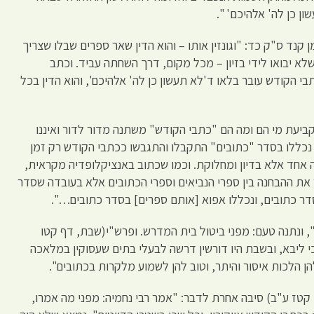
ון כן לה' אלהיכם' ".
קנד ס"ק כד: "וגונזין אותו – והוא הדין שאר ספרים שבלו שצריך
 שלא יבואו לידי בזיון – מכל מקום, דרך השחתה עביד. וכתב
הקודש עובר בלאו ד'לא תעשון כן לה' אלהיכם', והוא הדין בכל
קביעת מי הם ומה הם "כתבי הקודש" משתנה מדור לדור ואיננו
נכללו בסדר "כתובים" התקבלו והתגבשו ככתבי הקודש רק זמן
אחד אלא בדיון ומחלוקת. וכמו שכתוב באנציקלופדיה מקראית,
וד 392: "אין להסביר את ההבחנה בין ספרי הנביאים וספרי הכתובים אלא בעובדה שסדר
ר כתובים, ונכללו אפוא [אותם ספרים] בסדר כתובים…".
, ונתנה טעם: מפני ביטול בית המדרש. ופרש"י(שבת, דף קטו
 ליבא, ובשבת היו דורשין דרשה לבעלי בתים שעסוקין במלאכה
להן הלכות איסור והיתר, וטוב להן לשמוע מלקרות בכתובים".
קטז ע"ב) סיבה אחרת לדבר: "אמר רבי נחמיה: מפני מה אמרו,