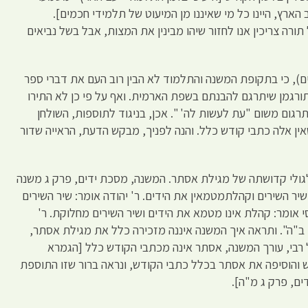
 הארץ, היינו כל מי שאיננו מן המיעוט של תלמידי חכמים].
תורה צריכין אנו לחזור שיהו מבינין את המצות, אבל בשל נביאים
ים), כי בתקופת המשנה והתלמוד לא הבין רוב העם את דברי ספר
תורגמן שיתרגם להבנתם בשפת הארמית. ואף על פי כן לא התירו
גום משום "עת לעשות לה' ". אכן, בניגוד לתוספות, השולחן
ין אלה כתבי קודש כלל. והנה לפניך, מבקש הדעת, הראייה שדור
גלגולי קדושתה של מגילת אסתר. המשנה, מסכת ידים, פרק ג משנה
יר השירים וקהלתמטמאין את הידים. ר' יהודה אומר: שיר השירים
 אומר: קהלת אינו מטמא את הידים ושיר השירים מחלוקת. ר'
 ב"ה". ותראה איך המשנה איננה מזכירה כלל את מגילת אסתר,
ל רבי, עורך המשנה, אסתר אינה מכתבי הקודש כלל [הגמרא
 והוסיפה את אסתר בכלל כתבי הקודש, ונראה ברור שזו התוספת
דים, פרק ג מ"ה].