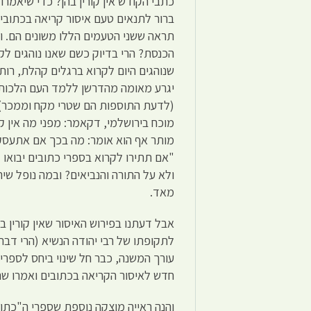
כתבי הקודש אין קורין בהן? כדי שיאמרו
ברור לתנאים טעם איסור קריאה בכתובים 
תראה ששני הטעמים הללו משונים הם. ו
הכנסת? הרי בדיוק כשם שאנו נוהגים ל
שנוהגים היום לקרוא ברגלים קהלת, רות 
יגרע מאומה מהדרשן ללמד העם הלכות א
(לדעת התוספות הם שטרי מקח וממכר) ה
מוכח בירושלמי, דקאמר: מפני מה אין ק
מותר אף הוא אומר: מה בכך אם אתעסק ב
"אם תתירו לקרוא בספרי כתובים יבואו 
ולא על התורה והנביאים? ובמה נופל שי
מאד.
אבל דעתנו בפירוש האיסור שאין קורין 
עורך המשנה, כבר חל שינוי ביחס לספרי 
חדש לאיסור הקריאה בכתובים ואמרו שה
והנה ראייה מוצקה נוספת שספרי ה"כתוב