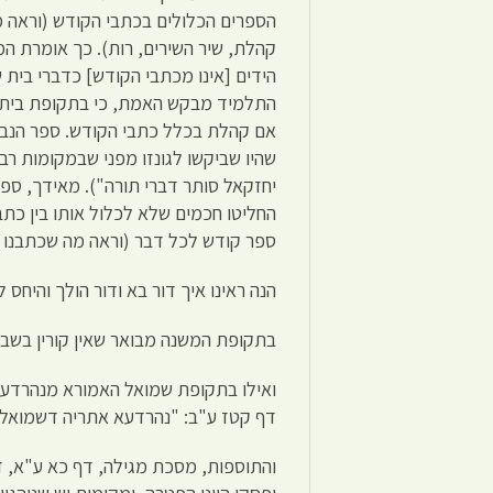
קהלת, שיר השירים, רות). כך אומרת ה
הידים [אינו מכתבי הקודש] כדברי בית ש
אם קהלת בכלל כתבי הקודש. ספר הנביא
שהיו שביקשו לגונזו מפני שבמקומות רב
יחזקאל סותר דברי תורה"). מאידך, ספר
החליטו חכמים שלא לכלול אותו בין כת
ספר קודש לכל דבר (וראה מה שכתבנו בקו
הנה ראינו איך דור בא ודור הולך והיחס
בתקופת המשנה מבואר שאין קורין בשבת
ואילו בתקופת שמואל האמורא מנהרדעא
דף קטז ע"ב: "נהרדעא אתריה דשמואל
והתוספות, מסכת מגילה, דף כא ע"א, 