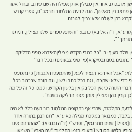
ן או בכתב אחר אין מצילין אותן אפילו היה שם עירוב, ובחול אסור
ן מתאבדין מאליהן". הנה לדעת התלמוד והרמב"ם, ספרי קודש
קרוא בהן לעולם אלא צריך לגונזם.
 ע"א, ד"ה אליבא) כתבו: "והשתא ספרים שלנו מצילין, דניתנו
ורתך' ".
מן שלד סעיף יב: "כל כתבי הקדש מציליןהאידנא מפני הדליקה
' כתובים בסם ובסיקרא(פי' מיני צבעונים) ובכל דבר".
לא: "אבל האידנא דבציר ליבא [שהתמעטו הלבבות] כי נתמעט
 כדי שלא ישתכחו, וגם בכל כתב ולשון, וגם תורה שבכתב בכל
דברי התורה כי אין הכל בקיאין בלשון הקודש. וסמכו כל זה על מה
ן קורין בהן ומצילין אותן מפני הדליקה בשבת".
 לדעת התלמוד, שהרי אף בתקופת התלמוד רוב העם כלל לא היה
בלבד, כמבואר במסכת מגילה כא ע"א: "תנו רבנן בתורה אחד
אפילו] שנים מתרגמין", ופרש"י (ד"ה ובנביא): "שהתרגום אינו
כירין בלשון הקודש [ודע כי בזמן התלמוד "עם הארץ" משמעו