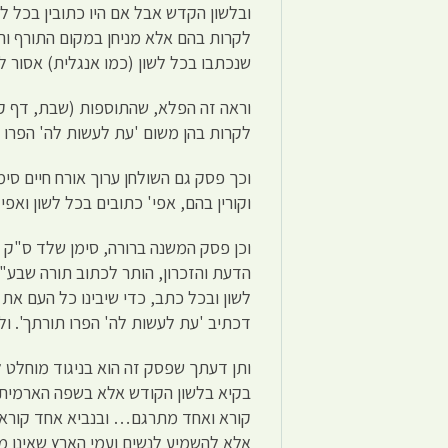
ובלשון הקדש אבל אם היו כתובין בכל לשו
לקרות בהם אלא מניחן במקום התורף וה
שנכתבו בכל לשון (כמו אנגלית) אסור ל
וראה זה הפלא, שהתוספות (שבת, דף קטו
לקרות בהן משום 'עת לעשות לה' הפרו ת
וכך פסק גם השולחן ערוך אורח חיים סי
וקורין בהם, אפי' כתובים בכל לשון ואפי
וכן פסק המשנה ברורה, סימן שלד ס"ק 
הדעת והזכרון, הותר לכתוב תורה שבע"פ
לשון ובכל כתב, כדי שיבינו כל העם את 
דכתיב 'עת לעשות לה' הפרו תורתך'. ולכ
ותן דעתך שפסק זה הוא בניגוד מוחלט
בקיא בלשון הקודש אלא בשפה הארמית 
קורא ואחד מתרגם… ובנביא אחד קורא ו[
אלא להשמיע לנשים ועמי הארץ שאינן מ