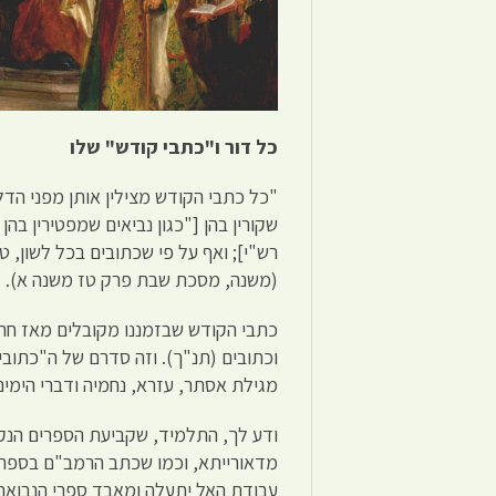
כל דור ו"כתבי קודש" שלו
"כל כתבי הקודש מצילין אותן מפני הד
שקורין בהן ["כגון נביאים שמפטירין בהן
רש"י]; ואף על פי שכתובים בכל לשון, טע
(משנה, מסכת שבת פרק טז משנה א).
כתבי הקודש שבזמננו מקובלים מאז חת
וכתובים (תנ"ך). וזה סדרם של ה"כתובים
מגילת אסתר, עזרא, נחמיה ודברי הימים 
ודע לך, התלמיד, שקביעת הספרים הנקר
מדאורייתא, וכמו שכתב הרמב"ם בספר 
עבודת האל יתעלה ומאבד ספרי הנבואה