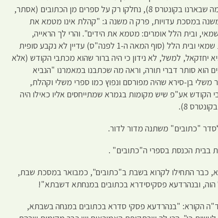
הספרים הכלולים בכתבי הקודש (וראה מה שבארנו בקונטרס 8), נחלקו רק על ספרים מן הכתובים (אסתר,
משנה במסכת עדויות, פרק ה משנה ג: "קהלת אינו מטמא את
מאי, ובית הלל אומרים: מטמא את הידים". והרי לך הראייה,
התלמיד מבקש האמת, כי בתקופת בית שמאי ובית הלל (סוף המאה ה-1 לפנה"ס) עדיין לא נקבע סופית
 יחזקאל, למשל, לא נידון כי היה ברור שהוא מכתבי הקודש (אלא
ים הוא סותר דברי תורה, וראה מה שכתבנו במאמרנו "הנביא
 משלי בן-סירא שהיה מפורסם ונפוץ כמו ספרי משלי וקהלת,
בי הקודש אע"פ שיש מקומות בגמרא שמתייחסים אליו כאילו היה
נטרס 8).
 לסדר "כתובים" משתנה מדור לדור.
 בבית הכנסת בספרי ה"כתובים" .
, כבר התחילו לקרוא בשבת ב"כתובים", כמבואר במסכת שבת,
 הוה, ובנהרדעא פסקיסידרא בכתובים במנחתא דשבתא"!
ד"ה הקורא: "בנהרדעא פסקי סדרא בכתובים במנחה בשבתא,