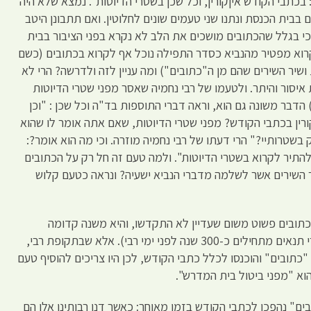
: בכתבי הקודש איןקורין, וכל שכן בשטרי הדיוטות". נמצא שלא היה
בבית הכנסת ונתנו שני טעמים שונים לחלוטין. ואם תתבונן היטב
כי בגלל שהכתובים מושכים את הלב לא נקרא בפני הציבור בבית
קרוא מפטיר מהנביא כסדר התפילה נוכל אף לקרוא בכתובים (כשם
ושיר השירים שהם מן ה"כתובים") ומה עניין לזה ולדרשה? הרי לא
יסור והיתר. ולטעמו של רבי נחמיה שאסר מפני שטרי הדיוטות
דבר משונה גם הוא, וראה דברי התוספות בד"ה וכל שכן : "וכן
ורין בכתבי הקודש? מפני שטרי הדיוטות, שאם אתה אומר לו שהוא
שטרותיי?" הרי דעתו של רבי נחמיה מוזרה. וכי מה הוא אומר?:
להתיר לקרוא בשטרי הדיוטות". ולמה טעם זה חל רק על הכתובים
ר השירים אשר לשלמה מדברי הנביא ישעיה? ונראה כטעם קלוש
בכתובים פשוט משום שעדיין לא התקדשו, והיא משנה קדומה
לתקופתו של רבי יהודה הנשיא (הרי דברי תנאים מתחילים כ-300 שנה לפני ימי רבי). אלא שבתקופת רבי,
"כתובים" והוכנסו לכלל כתבי הקודש, לכן היו צריכים להוסיף טעם
וא "מפני ביטול בית המדרש".
ים" נהפכו לכתבי הקודש בזמן מאוחר: כאשר דנו רבותינו אלו הם