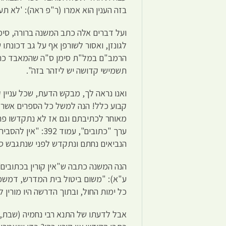
בזה הענין הוא אמרו (ר"פ ראה): 'לא תעש
ועל דברים אלה כתב המשנה ברורה, סימן 
לגונזן, ואסור לשורפן אף על גב דכונתו
הרמב"ם במל"ת סימן ס"ה שהמאבד כתבי 
תשמישי קדושה יש ליזהר בזה".
ואנו נראה לך, מבקש הדעת, שכל עניין 
קבוע כלל! הנה למשל כל הספרים אשר 
מאוחר לכתיבתם וגם אז לא נתקדשו פה 
ערך "כתובים", עמ
הנביאים נחתם ונתקדש לפני שנתגבש סד
הנה המשנה כתבה ש"אין קורין בכתובים"
ע"א): "משום ביטול בית המדרש, דמשכי
כל ימות החול, ובתוך הדרשה היו מורין 
אבל לדעתו של התנא רבי נחמיה (שבת, 