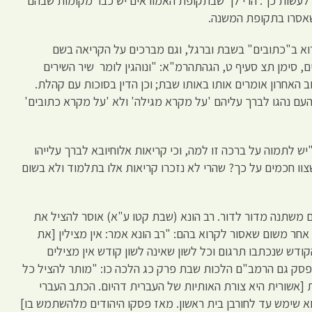
ין לעשות כן". הרי לך שבתקופת האמוראים יש כבר מקומות שבהם
שאסרו בתקופת המשנה.
קרוא ב"כתובים" בשבת וברגל, וגם מברכים על הקריאה בשם
ם, סימן תצ סעיף ט, הגהתהרמ"א: "ונוהגין לומר שיר השירים
 האחרון אומרים אותו באותו שבת; וכן הדין בסוכות עם קהלת.
והעם נהגו לברך עליהם 'על מקרא מגילה' ולא 'על מקרא כתובים'
ש לתמוה על ברכה זו למה, וכי קריאות אלוחיובא לברך עלייהו
 שצוו חכמים על כך? שהרי לא נזכרו קריאות אלו בתלמוד ולא בשום
ם משתנה מדור לדור. רב הונא (שבת קטו ע"א) אוסר להציל את
אחר משום שאסור לקרוא בהם: "רב הונא אמר: אין מצילין [את
ודש שנכתבו תרגום וכל לשון שאינה לשון קודש אין מצילים
ך פסק גם הרמב"ם הלכות שבת פרק כג הלכה כו: "מותר להציל כל
 [אשורית היא צורת האותיות של העברית דהיום. הכתב העברי
הוא שימש עד לחורבן בית ראשון. מאז פסקו היהודים מלהשתמש בו]