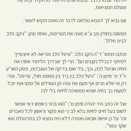
מעולם המציאות.
אנו נביא לך דוגמא נפלאה לדבר זה ואתה תקיש לשאר.
המשנה בחולין מב ע"א מונה את הטריפות, ואחת מהן: "ניקב הלב
לבית חללו".
וכתבו התוס' ד"ה ניקב הלב: "וניטל הלב והריאה לא איצטריך
למיתני דבכלל נקובים הם". הרי לך שבדרך הלימוד אסרו את
החיה שניטל לבה, וכך, בלי שום בדיקה של העובדות, פסק השו"ע
יו"ד מ' סימן ה': "ניטל הלב בין ביד בין מחמת חולי, טריפה". והרי
רק מי שלא הרים אף פעם את עיניו מן הגווילים אל המציאות יוכל
לטעות כך בחיה שהיא ממשיכה לחיות בלי לב!
ועל זה כתב היד יהודה סימן מ': "הוא ברור כשמש דאי אפשר
לשום בעל חיים לחיות בלא לב כי הוא מקור וראשון לכל האברים
וכו' על כן אישה שבאה ואמרה דלא היה נמצא לב בתרנגולת הוא
שקר גמור".