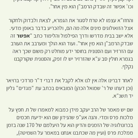
וכו' אפשר זה שבדק הרמב"ן הוא מין אחר".
והחזו"א עצמו לא טרח לסגור את הגמרא, לצאת ולבדוק ולחקור
אצל הזואולוגים מינים אלה מה הם, ולהכריע בדבר באופן מדעי.
אלא ישב בבית מדרשו ודרך הפילפול והלימוד כתב "
אפשר
זה
שבדק הרמב"ן הוא מין אחר". ועוד הוא הולך ומערבב את העורב
עם הזרזיר ועם הסנונית בחוסר ידע מוחלט רק משום שכך ראה
בגמרא חולין סב ע"א שהזרזיר יש לו זפק, והסנונית שקורקבנו
נקלף.
לאחר דברינו אלה אין לנו אלא לקבל את דברי ד"ר מרדכי ברויאר
(וכן דעתו של ר' שמואל הכהן) המובאים בכתב עת "מגדים" גליון
יד תשנ"א.
שם יש מאמר של הרב יעקב מידן כמבוא למאמרו של ח. חפץ על
מלכות פרס ומדי. והנה אע"פ שהנידון שם הוא ידיעת חכמים
בכרונולוגיה של הזמנים והדיון הוא על היעלמם של 170 שנה בזמן
ממלכת פרס (ועיין מה שכתבנו אנחנו במאמר על השמיטה),