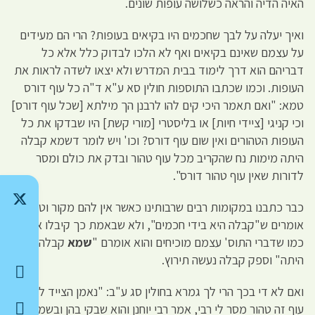
האיה הדיה והראה כשלושה עופות שונים.
ואיך יעלה על לבך שחכמים היו בקיאים בעופות? הרי הם מעידים
על עצמם שאינם בקיאים ואף לא הלכו לבדוק כלל אלא כל
דבריהם הוא דרך לימוד בבית המדרש ולא יצאו לשדה לראות את
העופות. וכמו שכתבו התוספות חולין סא ע"א ד"ה כל עוף דורס
טמא: "ואם תאמר היכי קים להו לרבנן הך מילתא [שכל עוף דורס]
וכי קניגי [ציידי חיות] או בליסטרי [מורי קשת] היו שבדקו את כל
העופות הטהורים ואין שום עוף דורס? וכו' ויש לומר דשמא קבלה
היתה מימות נח שהקריב מכל עוף טהור ובדק את כולם ומסר
לדורות שאין עוף טהור דורס".
כבר כתבנו במקומות רבים שרבותינו כאשר אין להם מקור וטעם
אומרים ש"קבלה היא בידי חכמים", ולא שבאמת כך קיבלו אלא
כמו שדברי התוס' עצמם מוכיחים והוא אומרם "
שמא
קבלה
היתה" וספק קבלה נעשה תירוץ.
ואם לא די בכך הרי לך גמרא בחולין סג ע"ב: "נאמן הצייד לומר
עוף זה טהור מסר לי רבי, אמר רבי יוחנן והוא שבקי בהן ובשמותיהן,