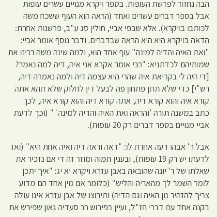
הבה נחזור לפרשת העופות. בספר ויקרא מנויים עשרים עופות
אבל בספר דברים עשרים ואחד (הראה הוא העוף ששכח משה
לכותבו בויקרא). אלא שבפי אביי, חולין סג ע"ב, פרשנות אחרת:
הדאה בויקרא היא היא הראה שבדברים. ודבר נוסף אומר אביי:
"ואת האיה והדיה למינה" עוף אחד הוא, ולמה שינה משה רבינו את
שמותיהם לכדתניא: "רבי אומר אקרא אני איה, דיה למה נאמר?
[די היה לי בקריאת איה שהרי היא עצמה דיה ולמה נאמרה דיה,
רש"י] כדי שלא תתן פתחון פה לבעל דין לחלוק שלא תהא אתה
קורא איה והוא קורא דיה, אתה קורא דיה והוא קורא איה, לכך
כתב במשנה תורה 'והראה ואת האיה והדיה למינה' " (וכך לדעת
אביי מנויים בספר דברים רק 20 עופות).
אבל ר' אבהו דעה אחרת לו: "דאה וראה דיה ואיה אחת היא" (ואז
לדעתו יש רק 19 עופות), ובענין תמוה ומוזר זה די אם נזכיר את
שאלתו של ר' יונה שהובאה באבן עזרא ויקרא יא יג: "איך יתכן
לומר השמר לך מהאריה והליש" (כלומר אם מין אחד הם מדוע
צריך להזהיר מן האיה וגם הדיה) ותירוצו של אבן עזרא אינו עולה
בקנה אחד עם דברי חז"ל, ועיין בפירוש רב סעדיה גאון שפירש את