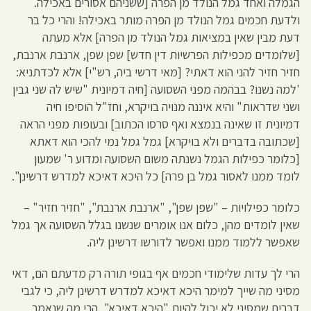
הגמלה ואחד גמל הנולד מן הפרה [ששניהם אסורים באכילה.
ולדעת חכמים גמל הנולד מן הפרה מותר באכילה! והרי כל בר
דעת מבין שאין במציאות גמל הנולד מן הפרה] אלא מעתה
[שלומדים מכפילות הפרשיות דין חדש] שפן שפן, ארנבת ארנבת,
חזיר חזיר להני הוא דאתי? [מאי דרשי ביה, רש"י] אלא לכדתניא:
'למה נשנו? בבהמה מפני השסועה [חיה דמיונית "שיש לה שני גבין
ושני שדראות" והיא איננה מנויה בויקרא, וחז"ל הוסיפו חיה
דמיונית זו שאינה בנמצא ואף סרסו הכתוב] ובעופות מפני הראה
[שכתובה בדברים ולא בויקרא] גמל גמל נמי להכי הוא דאתא
[כלומר כפילות הגמל נשנתה משום השסועה ומדוע ר' שמעון
לומד ממנו לאסור גמל בן פרה] כל היכא דאיכא למדרש דרשינן".
כלומר כפילויות – "שפן שפן", "ארנבת ארנבת", "חזיר חזיר" –
שאין לומדים מהן, כלום אנו אומרים שנשנו בגלל השסועה אך גמל
שאפשר ללמוד ממנו ואפשר לדורשו דרשינן ליה.
הרי לך עדות שלימודי חכמים אף בגופי תורה רק מדעתם הם, דאי
מסיני מה שייך למימר היכא דאיכא למדרש דרשינן ליה, כי לגבי
דברים שמסיני לא יכול להיות "היכא דאיכא", הרי מה שנאמר