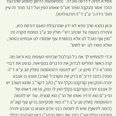
אסירא חזיוה דדרסה ואכלה" (ממשמעות הלשון משמע שתרנגול
הזכר אסור והנקבה מותר אע"פ שאותו המין ועל דבר מוזר זה עיין
תוס' נידה נ' ע"ב ד"ה תרנגולתא).
וכאן נמצא שרב פפא לא ידע שתרנגולת האגם דורסת היא,
והתירה בטעות עד שכתב רש"י חולין סב ע"ב מחמת מקרה זה:
"ואין עוף נאכל לנו אלא במסורת עוף שמסרו לנו אבותינו בטהור,
ושלא מסרו לנו יש לחוש".
וכדי להמחיש לך את כל הבלבול שבזיהוי העופות בוא וראה מה
קרה כאשר החליטו לבדוק את הדברים במציאות. נצטט את דברי
החזו"א יו"ד סימן יג: "יש לתמוה דהתוספות (חולין סב ע"א ד"ה
מפני) כתבו דריב"ם בדק את הקורביל (עורב) ומצא בו אצבע
יתרה וזפק ואין קורקבנו נקלף והר"ן כתב דקור"ב שהוא העורב יש
לו אצבע יתרה וקורקבנו נקלף ואין לו זפק, ונראה דאותו של
הריב"ם הוא זרזיר ואותו של הר"ן הוא סנונית. עוד יש לתמוה
דהתוספות (חולין סב ע"ב ד"ה מאי ספקייהו) בדקו עוף קוונ"א
(דומה לינשוף) שיש לו לסתות כבני אדם ומצאו בו אצבע יתירה
וקורקבן נקלף והר"ן כתב שם בשם הרמב"ן דאין קורקבנו נקלף