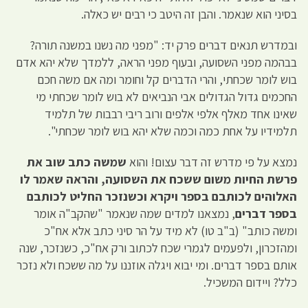
בסיני הוא שנאמר. והבן זה היטב כי רבים יש כאלה.
ובמדרש תנאים דברים פרק יד: "מפני מה נשנו במשנה תורה?
בבהמה מפני השסועה, ובעוף מפני הראה, ללמדך שלא יהא אדם
בוש לומר שכחתי, והרי הדברים קל וחומר ומה אם משה חכם
החכמים גדול הגדולים אבי הנביאים לא בוש לומר שכחתי מי
שאינו אחד מאלף אלפי אלפים ורוב ריבי רבבות של תלמיד
תלמידיו על אחת כמה וכמה שלא יהא בוש לומר שכחתי".
נמצא על פי מדרש זה דבר עצום! והוא
שמשה כתב שוב את
פרשת החיות משום ששכח את השסועה, והראה שאמר לו
האלוהים לכותבם בספר ויקרא וכשנזכר החליט לכותבם
בספר דברים
, נמצאנו למדים שמה שנאמר "שהקב"ה אומר
ומשה כותב" (ב"ב טו) לא מיד על הר סיני כתב אלא אח"כ
ומהזכרון, ולפעמים לגמרי שכח לכתוב ורק אח"כ, כשנזכר, שנה
אותם בספר דברים. ומי יבוא ויגלה אוזננו על מה ששכח ולא נזכר
כלל? ויידום המשכיל.