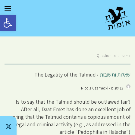
GGLE
TION
פתח סרגל 
דף הבית
»
Question
שאלות ותשובות
›
The Legality of the Talmud
13 שנים • Nicole Czarnecki
Is to say that the Talmud should be outlawed fair?
After all, Daat Emet has done an excellent job of
proving that the Talmud contains a copious amount of
illegal and criminal activity (e.g., as addressed in the
article "Pedophilia in Halacha").