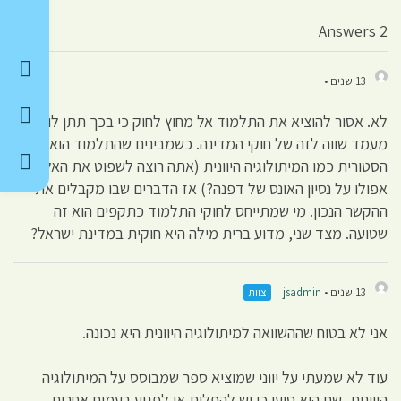
2 Answers
13 שנים •
לא. אסור להוציא את התלמוד אל מחוץ לחוק כי בכך תתן לו
מעמד שווה לזה של חוקי המדינה. כשמבינים שהתלמוד הוא יצירה
הסטורית כמו המיתולוגיה היוונית (אתה רוצה לשפוט את האל
אפולו על נסיון האונס של דפנה?) אז הדברים שבו מקבלים את
ההקשר הנכון. מי שמתייחס לחוקי התלמוד כתקפים הוא זה
שטועה. מצד שני, מדוע ברית מילה היא חוקית במדינת ישראל?
13 שנים •
jsadmin
צוות
אני לא בטוח שההשוואה למיתולוגיה היוונית היא נכונה.
עוד לא שמעתי על יווני שמוציא ספר שמבוסס על המיתולוגיה
היוונית, שם הוא טוען כי יש להפלות או לפגוע בעמים אחרים.