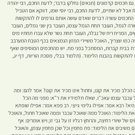
 גם חכמים קדמונים (תנאים) נחלקו בדבר; לדעת החכם, רבי יהודה
אבל לא שתיים, לדעת החכם, רבי יוסי שמו, דווקא אם הטביל
ו החכמים עשרה דברים שאדם עושה אותם גורמים לו להתקשות
ה לגמל, העובר תחת הגמל עצמו, העובר בין שני גמלים, העובר
שים, המריח ריח של נבלה, העובר תחת גשר שלא עברו תחתיו מים
 כמו שצריך, האוכל משיירי המזון הנמצאים בכף הטבח המערבב
 בבית קברות, המסתכל בפני מת. יש מהחכמים המוסיפים שאף
 להתקשות בהבנת הלימוד. (תלמוד בבלי, מסכת הוריות, דף יג,
הכלב מכיר את קונו, וחתול אינו מכיר את קונו? אמר להם: ומה
כבר עצמו עאכ"ו. שאלו תלמידיו את ר"א: מפני מה הכל
יא? רבא אמר: אפילו גלימי גייצי. רב פפא אמר: אפילו שופתא
את הלימוד: האוכל ממה שאוכל עכבר וממה שאוכל חתול, והאוכל
של שיורי רחיצה, והרוחץ רגליו זו על גבי זו; ויש אומרים: אף
 משיבים את הלימוד: פת פחמין וכל שכן פחמין עצמן, והאוכל