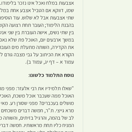
אצבעות במלח ואכל אינו נזכר בלימודו.
שמו, דווקא אם הטביל אצבע אחת במלח 
שתי אצבעות אבל לא שלוש. עוד הוסיפ
בהבנת הלימוד; העובר תחת רצועה הקשור
בין שתי נשים, אישה העוברת בין שני אנ
במשך ארבעים יום, האוכל פת שלא נאפה
את הקדירה, השותה מתעלת מים העוברת
הקורא את הכיתוב על גבי מצבה גורם לו
עמוד א – דף יג, עמוד ב).
נוסח התלמוד כלשונו
:
"שאלו תלמידיו את רבי אלעזר: מפני מה 
האוכל ממה שעכבר אוכל משכח, האוכל ע
מושלים בעכברים? מפני שסורן רע. מאי ה
מרא גייצי. ת"ר, חמשה דברים משכחים 
לב של בהמה, והרגיל בזיתים, והשותה מים 
המניח כליו תחת מראשותיו. חמשה דברים