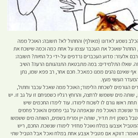
כלב נשמע לאדונו (מאולף) והחתול לא? תשובה: האוכל ממה
ו, החתול שאוכל את העכבר עצמו על אחת כמה וכמה שישכח את
 רבם אלעזר: מדוע העכברים נרדפים על-ידי כל החיות? תשובה:
וזה. שאלו התלמידים: במה מתבטאת התנהגותם הרעה? השיב
אף שאינם נהנים ממנו כמאכל. חכם אחר, רב פפא שמו, נתן
מעדר העשוי מעץ.
ים הגורמים לשכחת הלימוד; האוכל ממה שאכל עכבר וחתול,
שותה מים ששמשו לרחצה, והרוחץ רגליו כשמניחם זו על גב זו. יש
חת ראשו גורם לו לשכוח לימודו. עוד לימדו החכמים שיש
 שנשכח: האוכל פת שנאפתה על גבי פחמים והאוכל פחמים
ל בשמן זית תדיר, שותה יין ומריח בשמים, השותה מים ששמשו
טביל אצבעו במלח ואוכל מחזיר לימודו שנשכח. החכם, ריש
ואומר: דווקא אם מטביל אצבע אחת במלח ואכל אבל הטביל שתי