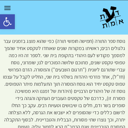
GGLE
TION
פתח סרגל 
נוסח ספר התורה (חמישה חומשי תורה) כפי שהוא מוצג בזמנינו עבר
גלגולים רבים; ראשיתו במקורות שונים שאוחדו לטקסט אחיד שהפך
למסמך מקודש לעם היהודי בתקופת בית שני .לספר זה היו כמה
טפוסי טקסט שונים, מתוכם שלושה המוכרים לנו; שומרוני, נוסח
עברי שתורגם ליוונית ("תרגום השבעים") והמסורה. הזרם הפרושי
(חז"ל), אחד מזרמי היהדות בשלהי בית שני, החליט לקבל על עצמו
טפוס טקסט יחיד הוא נוסח המסורה תוך התעלמות מיתר הטפוסים.
נוסח זה של היהודים הרבניים (היהדות של זמננו היא ממשיכה
מסורת זו), כדרכם של טקסטים העוברים העתקה והגהה בידי
סופרים בשר ודם, חלים בו שיבושים וטעויות רבים. עקב כך החלו
לרשום כללים כדי שהסופרים לא ישבשו את הגרסה, ללא הצלחה
יתרה, וכך נוצרו שתי מסורות, הבבלית והטבריינית. לבסוף התקבלה
המסורת הטבריינית שגם הרמב"ם קרא לסמוך עליה. טעויות