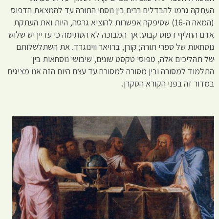
העתקה גרמו להבדלים רבים בין נוסחי התורה עד להמצאת הדפוס
(המאה ה-16) שסיפקה אפשרות להוציא גרסה, היות ואת העתקת
אדם החליף דפוס קבוע. אך המבוכה לא הסתימה כי עדיין יש שלוש
נוסחאות של ספרי תורה; קורן, ברויאר ווינוגרד. את השתלשלותם
של תהליכים אלה, טפוסי טקסט שונים, שיבושי נוסחאות בין
התלמוד למסורה ובין מסורה למסורה עד עצם היום הזה אנו מציגים
במדור זה בפני הקורא הסקרן.
ה
נו
ב
בי
ל
נו
'ת
הש
כח