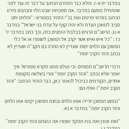
במדבר יח א-ז. והלא כבר הזהירם הכתוב על דבר זה עוד לפני
שהתחילו מסעם במדבר. את סמכויות שבט הלוי והכהנים פירט
הכתוב בפרטי פרטים ואת בנ"י הזהיר במפורש : "והלוים יחנו
סביב למשכן העדת ולא יהיה קצף על עדת בני ישראל" במדבר
א נג. הרשב"ם הרגיש בבלבול הזמנים בזה, וכך כתב במדבר יז'
כז : "כל איש ואיש אשר יקרב אל המשכן לשומרו או אל כלי
המשכן עם הלוים ימות שעדיין לא התרה בם הקב"ה שעדיין לא
נכתב והזר הקרב יומת"
ודברי הרשב"ם תמוהים. וכי נעלם ממנו מקרא מפורש? איך
יאמר שלא נכתב "והזר הקרב יומת" והרי בשלשה מקומות
אחרים, הקודמים כביכול לנאמר כאן, כבר הזהיר הכתוב: "והזר
הקרב יומת"! ואלה הם:
"ובנסע המשכן יורידו אותו הלוים ובחנת המשכן יקימו אתו הלוים
והזר הקרב יומת" במדבר א נא.
"ואת אהרן ואת בניו תפקד ושמרו את כהנתם והזר הקרב יומת"
במדבר ג י.