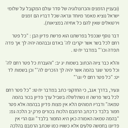
(ובעניין הזמנים והכרונולוגיה של סדר עולם המקובל על שלומי
ישראל נוציא מאמר מיוחד ונראה שכל דבריו הם זמנים
וירטואלים שאין להם כל אחיזה במציאות).
דבר נוסף שנכפל בפרשתנו הוא פרשת פדיון הבן : "כל פטר
רחם לכל בשר אשר יקריבו לה' באדם ובבהמה יהיה לך אך פדה
תפדה וכו'" במדבר יח טו .
והלא כבר ציוה הכתוב בשמות יג יב: "והעברת כל פטר רחם לה'
וכל פטר שגר בהמה אשר יהיה לך הזכרים לה'" וכן בשמות לד
יט: "כל פטר רחם לי וגו'"
ונעיר, בדרך אגב, כי החזקוני כתב במדבר יח טו: "כל פטר רחם
לכל בשר פרשה זו נשתלשלה בשביל ערך פדיון בכור בהמה
טמאה" ודבריו תמוהים הלא אין מצות פדיון בבהמה אלא פטר
חמור בלבד כדכתב הרמבם הלכות בכורים פרק יב הלכה גמ:
"בהמה טמאה האמורה כאן היא החמור בלבד" וגם הרי אין
פדיונו בחמשה סלעים אלא כשוויו כמו שכתב הרמבם בהלכה