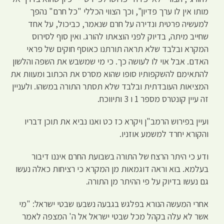
מותו אין לו ערך פדיון", וכך הצווי הכללי "כל חרם" נהפך
למעשיה פרטית ונדירה על חרם שנאמר, כביכול, על אחד
שחייב מיתה, בדיוק לפני הוצאתו להורג. ואין סוף לסירוס
המקרא ובלבד שלא תראה תורתנו כאוסף חוקים של פראי
האדם. אבל אוי לו לעושה כך. כי מי שמשבש את השפה והלשון
להתאימם להשקפותיו סופו שהוא מסרס את הכתוב ומעוות את
המציאות העובדתית ובלבד שלא תסתר התורה במשהו. ולעניין
זה עיין קונטרס מספר 1 ו 3 ותיווכח.
ועיין בפירוש הרמב"ן ויקרא כז כט ואנו נביא את תוכן דבריו
והקורא יחרד למשמע אוזניו.
ודע כי היתר הרצח של התורה בשבועת החרם איננו דיבור
בעלמא. בוא וראה דוגמאות מן המקרא כי רציחות כאלה נעשו
גם נעשו בדיוק על פי ההיתר מן התורה.
אחרי המעשה הנורא בפלגש בגבעה נשבעו שבטי ישראל: "מי
אשר לא עלה בקהל מכל שבטי ישראל אל ה' המצפה לאמר