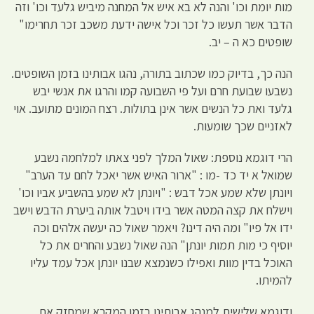
מות יומת וכו' והנה לא בא איש אל המחנה מיביש גלעד וכו' וזה
הדבר אשר תעשו כל זכר וכל אישה ידעת משכב זכר תחרימו"
שופטים כא ה – יב.
הנה כך, בדיוק כמו שכתוב בתורה, נהגו אבותינו בזמן השופטים.
נשבעו שבועת חרם ועל פי השבועה קמו והרגו את אנשי יבש
גלעד ואת כל הנשים אשר אינן בתולות. רצח המונים מתועב. אוי
לאזניים שכך שומעות.
הרי דוגמא נוספת: שאול המלך לפני צאתו למלחמה נשבע
שמואל א יד כד -מו : "ארור האיש אשר יאכל לחם עד הערב"
ויונתן שלא שמע אכל דבש : "ויונתן לא שמע בהשביע אביו וכו'
וישלח את קצה המטה אשר בידו ויטבל אותה ביערת הדבש וישב
ידו אל פיו" ומה היה דינו? ויאמר שאול כה יעשה אלהים וכה
יוסיף כי מות תמות יונתן" הנה שאול נשבע והחרים את כל
האוכל בדין מוות ואפילו כשנמצא שבנו יונתן אכל עמד עליו
להמיתו.
ודוגמא שלישית למנהג אבותינו בזמן המקרא שמחזק את