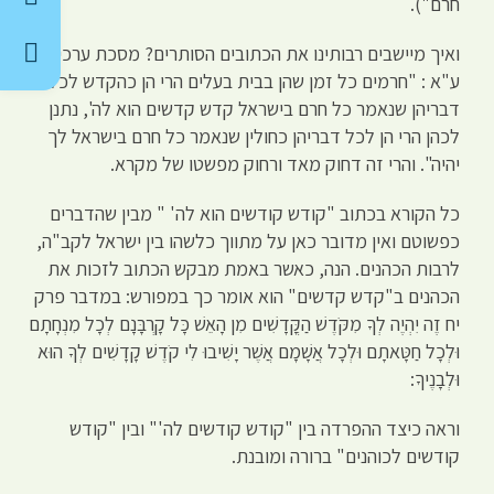
חרם").
ואיך מיישבים רבותינו את הכתובים הסותרים? מסכת ערכין כט
ע"א : "חרמים כל זמן שהן בבית בעלים הרי הן כהקדש לכל
דבריהן שנאמר כל חרם בישראל קדש קדשים הוא לה', נתנן
לכהן הרי הן לכל דבריהן כחולין שנאמר כל חרם בישראל לך
יהיה". והרי זה דחוק מאד ורחוק מפשטו של מקרא.
כל הקורא בכתוב "קודש קודשים הוא לה' " מבין שהדברים
כפשוטם ואין מדובר כאן על מתווך כלשהו בין ישראל לקב"ה,
לרבות הכהנים. הנה, כאשר באמת מבקש הכתוב לזכות את
הכהנים ב"קדש קדשים" הוא אומר כך במפורש: במדבר פרק
יח זֶה יִהְיֶה לְךָ מִקֹּדֶשׁ הַקֳּדָשִׁים מִן הָאֵשׁ כָּל קָרְבָּנָם לְכָל מִנְחָתָם
וּלְכָל חַטָּאתָם וּלְכָל אֲשָׁמָם אֲשֶׁר יָשִׁיבוּ לִי קֹדֶשׁ קָדָשִׁים לְךָ הוּא
וּלְבָנֶיךָ:
וראה כיצד ההפרדה בין "קודש קודשים לה'" ובין "קודש
קודשים לכוהנים" ברורה ומובנת.