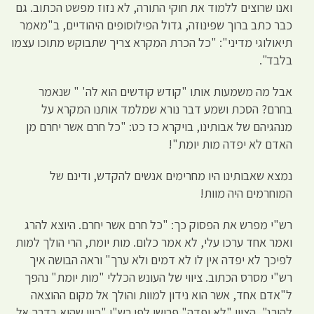
ואנו שרוצים ללמוד את חוקי התורה, לא נזוז מפשט הכתוב. גם
כבר כתב ברוך שפינוזה, גדול הפילוסופים היהודיים, ב"מאמר
תיאולוגי מדיני": "כל הכרת המקרא צריך שתבוקש מתוכו עצמו
בלבד".
אבל מה משמעות אותו "קודש קודשים הוא לה' " שנאמר
בחרם? הסכת ושמע דבר נורא שמלמד אותנו המקרא על
מנהגיהם של אבותינו, בויקרא כז כט: "כל חרם אשר יחרם מן
האדם לא יפדה מות יומת"!
נמצא שאבותינו היו מחרימים אנשים להקדש, ודינם של
המוחרמים היה מוות!
רש"י מפרש את הפסוק כך: "כל חרם אשר יחרם. היוצא להרג
ואמר אחד ערכו עלי, לא אמר כלום. מות יומת, הרי הולך למות
לפיכך לא יפדה אין לו לא דמים ולא ערך" וראה הבושה איך
רש"י מסרס הכתוב. ציווי של העונש הכללי "מות יומת" נהפך
ל"אדם אחד, אשר הוא נידון למוות והולך אל מקום ההוצאה
להורג", הצווי "לא יפדה" פרושו לפי רש"י "כיון שהוא בדרך אל