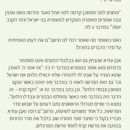
"והחנים לפני המשכן קדמה לפני אהל מועד מזרחה משה ואהרן
ובניו שומרים משמרת המקדש למשמרת בני ישראל והזר הקרב
יומת" במדבר ג לח.
האם כשאמר מה שאמר רמז לנו הרשב"ם את דעתו האמיתית
על סדר הדברים בתורה?
אבן עזרא שהבחין גם הוא בבלבול הזמנים איננו מסתתר
ברמזים והוא אומר במפורש במדבר יז כז: "אז אמר ה' לאהרן
שהוא הנגיד על שבט לוי להזהירו שלא יכשילו הלוים את ישראל
וכו' גם זאת הפרשה לאות כי במדבר סיני היתה כאשר הוקם
המשכן ונבחרו הלוים". וכן כתב במדבר טז א: "ויקח קרח – זה
הדבר היה במדבר סיני כאשר נתחלפו הבכורים ונבדלו הלוים".
נמצא כי שניים מגדולי הראשונים נתנו דעתם על שבוש סדר
הפרשיות. כל אחד משניהם לשיטתו, הרשב"ם רומז ואבן עזרא
מכריז בקול כי מחבר ספר התורה שוב בלבל את סדר הדורות
בכותבו את פרשת קרח לאחר פרשת המרגלים.