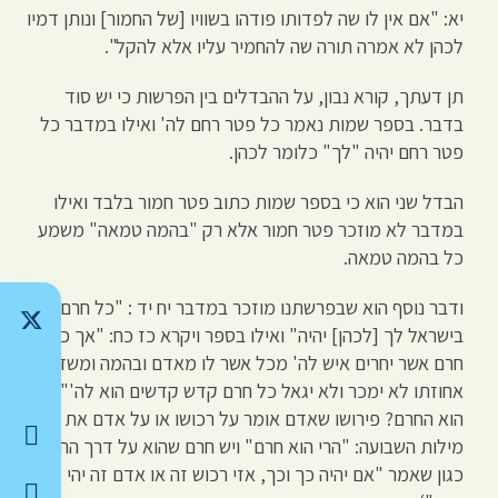
יא: "אם אין לו שה לפדותו פודהו בשוויו [של החמור] ונותן דמיו
לכהן לא אמרה תורה שה להחמיר עליו אלא להקל".
תן דעתך, קורא נבון, על ההבדלים בין הפרשות כי יש סוד
בדבר. בספר שמות נאמר כל פטר רחם לה' ואילו במדבר כל
פטר רחם יהיה "לך" כלומר לכהן.
הבדל שני הוא כי בספר שמות כתוב פטר חמור בלבד ואילו
במדבר לא מוזכר פטר חמור אלא רק "בהמה טמאה" משמע
כל בהמה טמאה.
ודבר נוסף הוא שבפרשתנו מוזכר במדבר יח יד : "כל חרם
בישראל לך [לכהן] יהיה" ואילו בספר ויקרא כז כח: "אך כל
חרם אשר יחרים איש לה' מכל אשר לו מאדם ובהמה ומשדה
אחוזתו לא ימכר ולא יגאל כל חרם קדש קדשים הוא לה'" (ומה
הוא החרם? פירושו שאדם אומר על רכושו או על אדם את
מילות השבועה: "הרי הוא חרם" ויש חרם שהוא על דרך ההתנייה
כגון שאמר "אם יהיה כך וכך, אזי רכוש זה או אדם זה יהי