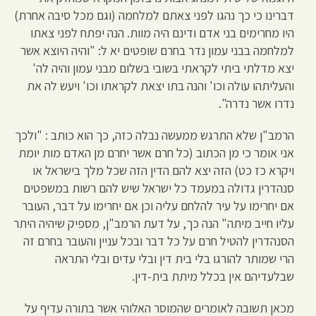
דברינו כי כך נהגו לפני צאתם למלחמה (וגם מכל סיבה אחרת)
היו מחרימים בני אדם ודינם היה מוות. הנה יפתח לפני צאתו
למלחמה בבני עמון נדר בחרם שופטים יא ל: "והיה היוצא אשר
יצא מדלתי ביתי לקראתי בשובי בשלום מבני עמון והיה לה'
והעליתהו עולה וכו' והנה בתו יצאת לקראתו וכו' ויעש לה את
נדרו אשר נדרה".
הרמב"ן שלא התרגש ממעשה נבלה כזה, כך הוא כותב : "ולכך
אני אומר כי מן הכתוב (כל חרם אשר יחרם מן האדם מות יומת
ויקרא כז כט) הזה יצא להם הדין הזה שכל מלך בישראל או
סנהדרין גדולה במעמד כל ישראל שיש להם רשות במשפטים
אם יחרימו על עיר להלחם עליה וכן אם יחרימו על דבר, העובר
עליו חייב מיתה" הנה כך, על דעת הרמב"ן, מספיק שיהיה היתר
הסנהדרין להטיל חרם על כל דבר ובכל עניין והעובר בחרם זה
הרי שמותר להורגו בלי בית דין ובלי עדים ובלי התראה
שבלעדיהם אין בכלל מיתת בית-דין.
מכאן תשובה לאומרים שהמוסר האלוהי אשר בתורה עדיף על