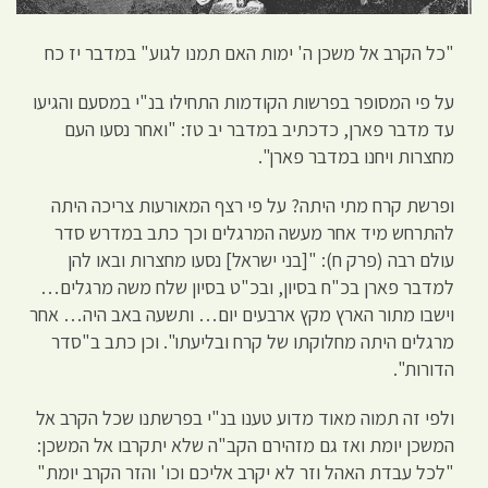
"כל הקרב אל משכן ה' ימות האם תמנו לגוע" במדבר יז כח
על פי המסופר בפרשות הקודמות התחילו בנ"י במסעם והגיעו
עד מדבר פארן, כדכתיב במדבר יב טז: "ואחר נסעו העם
מחצרות ויחנו במדבר פארן".
ופרשת קרח מתי היתה? על פי רצף המאורעות צריכה היתה
להתרחש מיד אחר מעשה המרגלים וכך כתב במדרש סדר
עולם רבה (פרק ח): "[בני ישראל] נסעו מחצרות ובאו להן
למדבר פארן בכ"ח בסיון, ובכ"ט בסיון שלח משה מרגלים…
וישבו מתור הארץ מקץ ארבעים יום… ותשעה באב היה… אחר
מרגלים היתה מחלוקתו של קרח ובליעתו". וכן כתב ב"סדר
הדורות".
ולפי זה תמוה מאוד מדוע טענו בנ"י בפרשתנו שכל הקרב אל
המשכן יומת ואז גם מזהירם הקב"ה שלא יתקרבו אל המשכן:
"לכל עבדת האהל וזר לא יקרב אליכם וכו' והזר הקרב יומת"