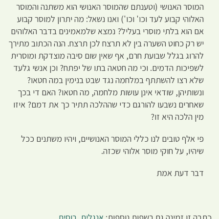
המוסר האנושי (וטענתם שהמוסר האנושי הוא משתנה והמוסר
האלוהי קבוע לעד וכו' וכו') ואנו נשאל: מה יתרון למוסר קבוע
אם הוא בלתי מוסרי בעליל? נמצא שלמאמינים בדבר האלוהים
יש רק כחוט השערה בין לא תרצח לכן תרצח. הנה הכתוב מתירך
להרוג בגלל שבועת חרם, אף שאין שום סיבה מוצדקת ומוסרית
לשפיכות הדמים. וכי מה חטאה בתו של יפתח? וכן אנשי גלעד
שלא רצו להשתתף במלחמה נגד שבט בנימין במה חטאו?
ונשותיהן, שודאי אינן עושות מלחמה, מה חטאו? האם די בכך
שאחרים נשבעו להורגם כדי שההלכה תתיר כך את דמם? איזו
מין הלכה היא זו?
פי אלף טובים לנו כללי המוסר האנושיים, ויהיו משתנים ככל
שיהיו, על חוקי מוסר אלוהי שכזה.
דבר דעת אמת
כתבה זו זמינה גם בשפות נוספות:
אנגלית
,
רוסית